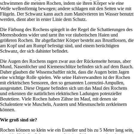
schwimmen die meisten Rochen, indem sie ihren Körper wie eine
Welle wellenförmig bewegen; andere schlagen mit den Seiten wie mit
Flügeln. Der Schwanz kann auch zum Manövrieren im Wasser benutzt
werden, dient aber in erster Linie dem Schutz.
Die Färbung des Rochens spiegelt in der Regel die Schattierungen des
Meeresbodens wider und tarnt ihn vor räuberischen Haien und
größeren Rochen. Ihr abgeflachter Körper besteht aus Brustflossen, die
am Kopf und am Rumpf befestigt sind, und einem berüchtigten
Schwanz, der sich dahinter befindet.
Die Augen des Rochens ragen zwar aus der Rückenseite heraus, aber
Mund, Nasenlöcher und Kiemenschlitze befinden sich auf dem Bauch.
Daher glauben die Wissenschaftler nicht, dass die Augen beim Jagen
eine wichtige Rolle spielen. Wie seine Haiverwandten ist der Rochen
mit elektrischen Sensoren, den so genannten Lorenzini-Ampullen,
ausgestattet. Diese Organe befinden sich um das Maul des Rochens
und erkennen die natürlichen elektrischen Ladungen potenzieller
Beutetiere. Viele Rochen haben Zähne im Maul, mit denen sie
Schalentiere wie Muscheln, Austern und Miesmuscheln zerkleinern
können.
Wie groß sind sie?
Rochen können so klein wie ein Essteller und bis zu 5 Meter lang sein,