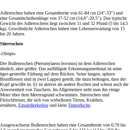
Adlerrochen haben eine Gesamtbreite von 61-84 cm (24″-33″) und
eine Gesamtscheibenlänge von 37-52 cm (14,6″-20,5″). Das typische
Gewicht des Adlerrochens liegt zwischen 11 und 32 Pfund (5 bis 14,5
kg). Gewöhnliche Adlerrochen haben eine Lebenserwartung von 15
bis 20 Jahren.
Stierrochen
-Obispo-
Der Bullenrochen (Pteromylaeus bovinus) ist dem Adlerrochen
ähnlich, aber größer. Das auffälligste Erkennungsmerkmal ist seine
tiger-gestreifte Färbung auf dem Rücken. Seine langen, spitzen
Brustflossen sind in zwei Lappen geteilt, die dazu beitragen, dass der
Kopf gewölbt ist. Er ist aktiver als andere Rochen und scheut auch die
Anwesenheit von Tauchern. Im Allgemeinen sieht man ihn einige
Meter über dem Meeresgrund schwimmen. Stierrochen sind
Fleischfresser, die sich von wirbellosen Tieren, Krabben,
ernähren,
Einsiedlerkrebse
und klein
Tintenfische
.
Ausgewachsene Bullenrochen haben eine Gesamtbreite von 0,70 bis