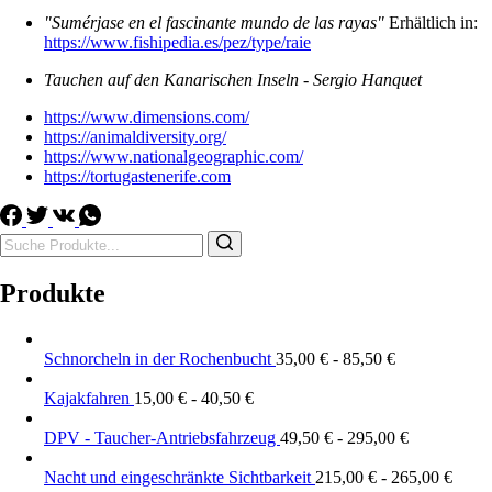
"Sumérjase en el fascinante mundo de las rayas"
Erhältlich in:
https://www.fishipedia.es/pez/type/raie
Tauchen auf den Kanarischen Inseln - Sergio Hanquet
https://www.dimensions.com/
https://animaldiversity.org/
https://www.nationalgeographic.com/
https://tortugastenerife.com
Suche
nach:
Produkte
Schnorcheln in der Rochenbucht
35,00
€
-
85,50
€
Kajakfahren
15,00
€
-
40,50
€
DPV - Taucher-Antriebsfahrzeug
49,50
€
-
295,00
€
Nacht und eingeschränkte Sichtbarkeit
215,00
€
-
265,00
€