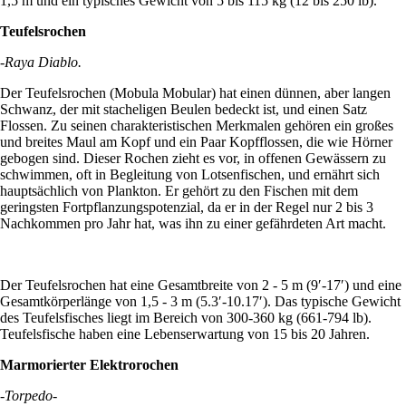
1,5 m und ein typisches Gewicht von 5 bis 115 kg (12 bis 250 lb).
Teufelsrochen
-Raya Diablo.
Der Teufelsrochen (Mobula Mobular) hat einen dünnen, aber langen
Schwanz, der mit stacheligen Beulen bedeckt ist, und einen Satz
Flossen. Zu seinen charakteristischen Merkmalen gehören ein großes
und breites Maul am Kopf und ein Paar Kopfflossen, die wie Hörner
gebogen sind. Dieser Rochen zieht es vor, in offenen Gewässern zu
schwimmen, oft in Begleitung von Lotsenfischen, und ernährt sich
hauptsächlich von Plankton. Er gehört zu den Fischen mit dem
geringsten Fortpflanzungspotenzial, da er in der Regel nur 2 bis 3
Nachkommen pro Jahr hat, was ihn zu einer gefährdeten Art macht.
Der Teufelsrochen hat eine Gesamtbreite von 2 - 5 m (9′-17′) und eine
Gesamtkörperlänge von 1,5 - 3 m (5.3′-10.17′). Das typische Gewicht
des Teufelsfisches liegt im Bereich von 300-360 kg (661-794 lb).
Teufelsfische haben eine Lebenserwartung von 15 bis 20 Jahren.
Marmorierter Elektrorochen
-Torpedo-