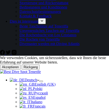
Stornierung und Rückerstattung
Bedingungen und Konditionen
Datenschutzbestimmungen
Kontakt & Feedback
Dies ist interessant
Beste Tauchplätze auf Teneriffa
Unvergessliches Tauchen auf Teneriffa
Die Rochenbucht von Los Cristianos
Die Rochen von Teneriffa
Divemaster werden mit Diving Atlantis
Wir verwenden Cookies, um sicherzustellen, dass wir Ihnen die beste
Erfahrung auf unserer Website bieten.
Akzeptieren
Rückgang
Deutsch
English (UK)
Polski
Русский
Español
Italiano
Français