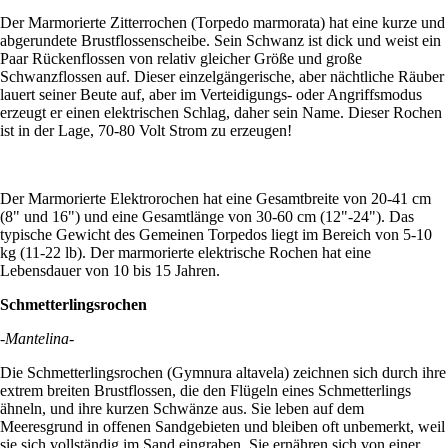
Der Marmorierte Zitterrochen (Torpedo marmorata) hat eine kurze und
abgerundete Brustflossenscheibe. Sein Schwanz ist dick und weist ein
Paar Rückenflossen von relativ gleicher Größe und große
Schwanzflossen auf. Dieser einzelgängerische, aber nächtliche Räuber
lauert seiner Beute auf, aber im Verteidigungs- oder Angriffsmodus
erzeugt er einen elektrischen Schlag, daher sein Name. Dieser Rochen
ist in der Lage, 70-80 Volt Strom zu erzeugen!
Der Marmorierte Elektrorochen hat eine Gesamtbreite von 20-41 cm
(8" und 16") und eine Gesamtlänge von 30-60 cm (12"-24"). Das
typische Gewicht des Gemeinen Torpedos liegt im Bereich von 5-10
kg (11-22 lb). Der marmorierte elektrische Rochen hat eine
Lebensdauer von 10 bis 15 Jahren.
Schmetterlingsrochen
-Mantelina-
Die Schmetterlingsrochen (Gymnura altavela) zeichnen sich durch ihre
extrem breiten Brustflossen, die den Flügeln eines Schmetterlings
ähneln, und ihre kurzen Schwänze aus. Sie leben auf dem
Meeresgrund in offenen Sandgebieten und bleiben oft unbemerkt, weil
sie sich vollständig im Sand eingraben. Sie ernähren sich von einer