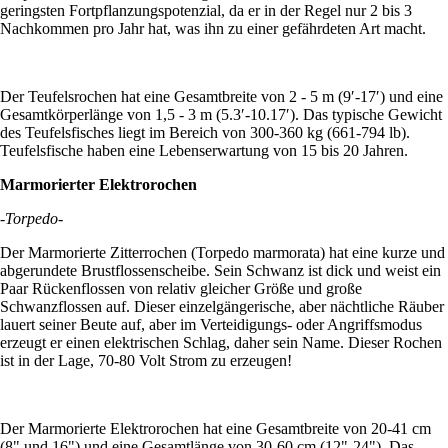
geringsten Fortpflanzungspotenzial, da er in der Regel nur 2 bis 3
Nachkommen pro Jahr hat, was ihn zu einer gefährdeten Art macht.
Der Teufelsrochen hat eine Gesamtbreite von 2 - 5 m (9′-17′) und eine
Gesamtkörperlänge von 1,5 - 3 m (5.3′-10.17′). Das typische Gewicht
des Teufelsfisches liegt im Bereich von 300-360 kg (661-794 lb).
Teufelsfische haben eine Lebenserwartung von 15 bis 20 Jahren.
Marmorierter Elektrorochen
-Torpedo-
Der Marmorierte Zitterrochen (Torpedo marmorata) hat eine kurze und
abgerundete Brustflossenscheibe. Sein Schwanz ist dick und weist ein
Paar Rückenflossen von relativ gleicher Größe und große
Schwanzflossen auf. Dieser einzelgängerische, aber nächtliche Räuber
lauert seiner Beute auf, aber im Verteidigungs- oder Angriffsmodus
erzeugt er einen elektrischen Schlag, daher sein Name. Dieser Rochen
ist in der Lage, 70-80 Volt Strom zu erzeugen!
Der Marmorierte Elektrorochen hat eine Gesamtbreite von 20-41 cm
(8" und 16") und eine Gesamtlänge von 30-60 cm (12"-24"). Das