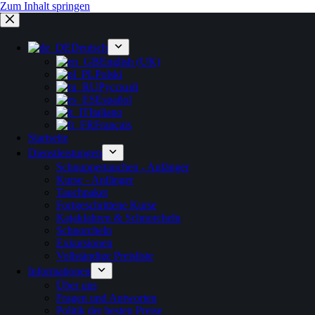
Zum Inhalt springen
Deutsch
English (UK)
Polski
Русский
Español
Italiano
Français
Startseite
Dienstleistungen
Schnuppertauchen - Anfänger
Kurse - Anfänger
Tauchpaket
Fortgeschrittene Kurse
Kajakfahren & Schnorcheln
Schnorcheln
Exkursionen
Vollständige Preisliste
Informationen
Über uns
Fragen und Antworten
Politik der besten Preise