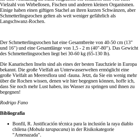
Vielzahl von Wirbellosen, Fischen und anderen kleinen Organismen.
Einige haben einen giftigen Stachel an ihren kurzen Schwänzen, aber
Schmetterlingsrochen gelten als weit weniger gefährlich als
Langschwanz-Rochen.
Der Schmetterlingsrochen hat eine Gesamtbreite von 40-50 cm (13"
und 16") und eine Gesamtlänge von 1,5 - 2 m (40"-80"). Das Gewicht
des Schmetterlingsrochen liegt bei 30-60 kg (65-130 lb).
Die Kanarischen Inseln sind als eines der besten Tauchziele in Europa
bekannt. Die große Vielfalt an Unterwasserwelten ermöglicht eine
große Vielfalt an Meeresflora und -fauna. Jetzt, da Sie ein wenig mehr
über die Rochen wissen, denen wir hier begegnen können, hoffe ich,
dass Sie noch mehr Lust haben, ins Wasser zu springen und ihnen zu
begegnen!
Rodrigo Fano
Bibliografia
Bonfil, R. Justificación técnica para la inclusión la raya diablo
chilena (
Mobula tarapacana
) in der Risikokategorie
"Amenazada".