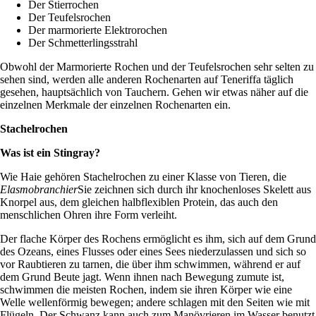
Der Stierrochen
Der Teufelsrochen
Der marmorierte Elektrorochen
Der Schmetterlingsstrahl
Obwohl der Marmorierte Rochen und der Teufelsrochen sehr selten zu
sehen sind, werden alle anderen Rochenarten auf Teneriffa täglich
gesehen, hauptsächlich von Tauchern. Gehen wir etwas näher auf die
einzelnen Merkmale der einzelnen Rochenarten ein.
Stachelrochen
Was ist ein Stingray?
Wie Haie gehören Stachelrochen zu einer Klasse von Tieren, die
Elasmobranchier
Sie zeichnen sich durch ihr knochenloses Skelett aus
Knorpel aus, dem gleichen halbflexiblen Protein, das auch den
menschlichen Ohren ihre Form verleiht.
Der flache Körper des Rochens ermöglicht es ihm, sich auf dem Grund
des Ozeans, eines Flusses oder eines Sees niederzulassen und sich so
vor Raubtieren zu tarnen, die über ihm schwimmen, während er auf
dem Grund Beute jagt. Wenn ihnen nach Bewegung zumute ist,
schwimmen die meisten Rochen, indem sie ihren Körper wie eine
Welle wellenförmig bewegen; andere schlagen mit den Seiten wie mit
Flügeln. Der Schwanz kann auch zum Manövrieren im Wasser benutzt