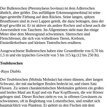
Der Bullenrochen (Pteromylaeus bovinus) ist dem Adlerrochen
ähnlich, aber größer. Das auffälligste Erkennungsmerkmal ist seine
tiger-gestreifte Färbung auf dem Rücken. Seine langen, spitzen
Brustflossen sind in zwei Lappen geteilt, die dazu beitragen, dass der
Kopf gewölbt ist. Er ist aktiver als andere Rochen und scheut auch die
Anwesenheit von Tauchern. Im Allgemeinen sieht man ihn einige
Meter über dem Meeresgrund schwimmen. Stierrochen sind
Fleischfresser, die sich von wirbellosen Tieren, Krebsen,
Einsiedlerkrebsen und kleinen Tintenfischen ernähren.
Ausgewachsene Bullenrochen haben eine Gesamtbreite von 0,70 bis
1,5 m und ein typisches Gewicht von 5 bis 115 kg (12 bis 250 lb).
Teufelsrochen
-Raya Diablo.
Der Teufelsrochen (Mobula Mobular) hat einen dünnen, aber langen
Schwanz, der mit stacheligen Beulen bedeckt ist, und einen Satz
Flossen. Zu seinen charakteristischen Merkmalen gehören ein großes
und breites Maul am Kopf und ein Paar Kopfflossen, die wie Hörner
gebogen sind. Dieser Rochen zieht es vor, in offenen Gewässern zu
schwimmen, oft in Begleitung von Lotsenfischen, und ernährt sich
hauptsächlich von Plankton. Er gehört zu den Fischen mit dem