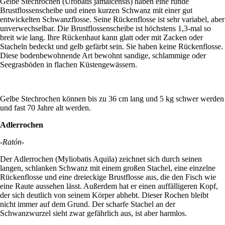
Gelbe Stechrochen (Urobatis jamaicensis) haben eine runde
Brustflossenscheibe und einen kurzen Schwanz mit einer gut
entwickelten Schwanzflosse. Seine Rückenflosse ist sehr variabel, aber
unverwechselbar. Die Brustflossenscheibe ist höchstens 1,3-mal so
breit wie lang. Ihre Rückenhaut kann glatt oder mit Zacken oder
Stacheln bedeckt und gelb gefärbt sein. Sie haben keine Rückenflosse.
Diese bodenbewohnende Art bewohnt sandige, schlammige oder
Seegrasböden in flachen Küstengewässern.
Gelbe Stechrochen können bis zu 36 cm lang und 5 kg schwer werden
und fast 70 Jahre alt werden.
Adlerrochen
-Ratón-
Der Adlerrochen (Myliobatis Aquila) zeichnet sich durch seinen
langen, schlanken Schwanz mit einem großen Stachel, eine einzelne
Rückenflosse und eine dreieckige Brustflosse aus, die den Fisch wie
eine Raute aussehen lässt. Außerdem hat er einen auffälligeren Kopf,
der sich deutlich von seinem Körper abhebt. Dieser Rochen bleibt
nicht immer auf dem Grund. Der scharfe Stachel an der
Schwanzwurzel sieht zwar gefährlich aus, ist aber harmlos.