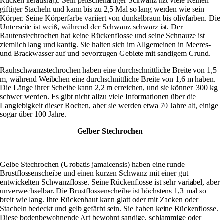
Rücken herausragt. Sein peitschenartiger Schwanz hat viele Reihen
giftiger Stacheln und kann bis zu 2,5 Mal so lang werden wie sein
Körper. Seine Körperfarbe variiert von dunkelbraun bis olivfarben. Die
Unterseite ist weiß, während der Schwanz schwarz ist. Der
Rautenstechrochen hat keine Rückenflosse und seine Schnauze ist
ziemlich lang und kantig. Sie halten sich im Allgemeinen in Meeres-
und Brackwasser auf und bevorzugen Gebiete mit sandigem Grund.
Rauhschwanzstechrochen haben eine durchschnittliche Breite von 1,5
m, während Weibchen eine durchschnittliche Breite von 1,6 m haben.
Die Länge ihrer Scheibe kann 2,2 m erreichen, und sie können 300 kg
schwer werden. Es gibt nicht allzu viele Informationen über die
Langlebigkeit dieser Rochen, aber sie werden etwa 70 Jahre alt, einige
sogar über 100 Jahre.
Gelber Stechrochen
Gelbe Stechrochen (Urobatis jamaicensis) haben eine runde
Brustflossenscheibe und einen kurzen Schwanz mit einer gut
entwickelten Schwanzflosse. Seine Rückenflosse ist sehr variabel, aber
unverwechselbar. Die Brustflossenscheibe ist höchstens 1,3-mal so
breit wie lang. Ihre Rückenhaut kann glatt oder mit Zacken oder
Stacheln bedeckt und gelb gefärbt sein. Sie haben keine Rückenflosse.
Diese bodenbewohnende Art bewohnt sandige, schlammige oder