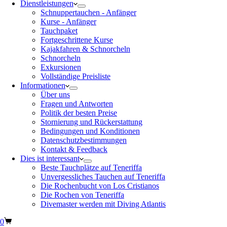
Dienstleistungen
Schnuppertauchen - Anfänger
Kurse - Anfänger
Tauchpaket
Fortgeschrittene Kurse
Kajakfahren & Schnorcheln
Schnorcheln
Exkursionen
Vollständige Preisliste
Informationen
Über uns
Fragen und Antworten
Politik der besten Preise
Stornierung und Rückerstattung
Bedingungen und Konditionen
Datenschutzbestimmungen
Kontakt & Feedback
Dies ist interessant
Beste Tauchplätze auf Teneriffa
Unvergessliches Tauchen auf Teneriffa
Die Rochenbucht von Los Cristianos
Die Rochen von Teneriffa
Divemaster werden mit Diving Atlantis
0