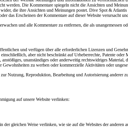
licht werden. Die Kommentare spiegeln nicht die Ansichten und Meinung
der, die ihre Ansichten und Meinungen postet. Dive Spot & Atlantis h
der das Erscheinen der Kommentare auf dieser Website verursacht und/o
überwachen und alle Kommentare zu entfernen, die als unangemessen o
öffentlichen und verfügen über alle erforderlichen Lizenzen und Geneh
nschließlich, aber nicht beschränkt auf Urheberrechte, Patente oder M
nstößiges, unanständiges oder anderweitig rechtswidriges Material, das
Gewohnheiten zu werben oder kommerzielle Aktivitäten oder ungesetzl
nz zur Nutzung, Reproduktion, Bearbeitung und Autorisierung anderer 
hmigung auf unsere Website verlinken:
n der gleichen Weise verlinken, wie sie auf die Websites der anderen 