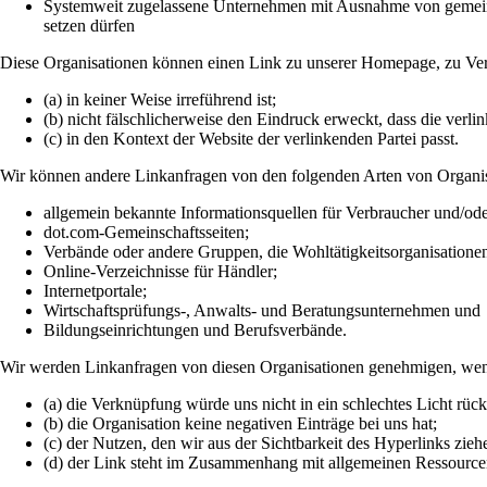
Systemweit zugelassene Unternehmen mit Ausnahme von gemeinnü
setzen dürfen
Diese Organisationen können einen Link zu unserer Homepage, zu Veröf
(a) in keiner Weise irreführend ist;
(b) nicht fälschlicherweise den Eindruck erweckt, dass die verl
(c) in den Kontext der Website der verlinkenden Partei passt.
Wir können andere Linkanfragen von den folgenden Arten von Organi
allgemein bekannte Informationsquellen für Verbraucher und/o
dot.com-Gemeinschaftsseiten;
Verbände oder andere Gruppen, die Wohltätigkeitsorganisationen
Online-Verzeichnisse für Händler;
Internetportale;
Wirtschaftsprüfungs-, Anwalts- und Beratungsunternehmen und
Bildungseinrichtungen und Berufsverbände.
Wir werden Linkanfragen von diesen Organisationen genehmigen, wenn
(a) die Verknüpfung würde uns nicht in ein schlechtes Licht rüc
(b) die Organisation keine negativen Einträge bei uns hat;
(c) der Nutzen, den wir aus der Sichtbarkeit des Hyperlinks zie
(d) der Link steht im Zusammenhang mit allgemeinen Ressource