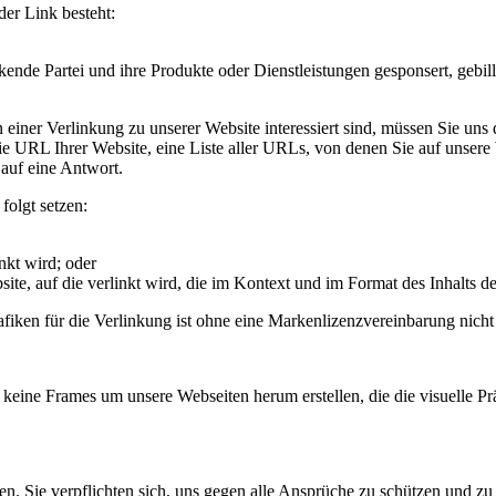
er Link besteht:
nkende Partei und ihre Produkte oder Dienstleistungen gesponsert, gebi
einer Verlinkung zu unserer Website interessiert sind, müssen Sie uns d
 URL Ihrer Website, eine Liste aller URLs, von denen Sie auf unsere 
auf eine Antwort.
folgt setzen:
nkt wird; oder
, auf die verlinkt wird, die im Kontext und im Format des Inhalts der 
ken für die Verlinkung ist ohne eine Markenlizenzvereinbarung nicht g
ine Frames um unsere Webseiten herum erstellen, die die visuelle Prä
inen. Sie verpflichten sich, uns gegen alle Ansprüche zu schützen und z