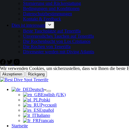
Stornierung und Rückerstattung
Bedingungen und Konditionen
Datenschutzbestimmungen
Kontakt & Feedback
Dies ist interessant
Beste Tauchplätze auf Teneriffa
Unvergessliches Tauchen auf Teneriffa
Die Rochenbucht von Los Cristianos
Die Rochen von Teneriffa
Divemaster werden mit Diving Atlantis
Wir verwenden Cookies, um sicherzustellen, dass wir Ihnen die beste E
Akzeptieren
Rückgang
Deutsch
English (UK)
Polski
Русский
Español
Italiano
Français
Startseite