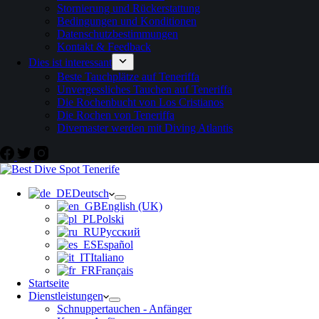
Stornierung und Rückerstattung
Bedingungen und Konditionen
Datenschutzbestimmungen
Kontakt & Feedback
Dies ist interessant
Beste Tauchplätze auf Teneriffa
Unvergessliches Tauchen auf Teneriffa
Die Rochenbucht von Los Cristianos
Die Rochen von Teneriffa
Divemaster werden mit Diving Atlantis
Deutsch
English (UK)
Polski
Русский
Español
Italiano
Français
Startseite
Dienstleistungen
Schnuppertauchen - Anfänger