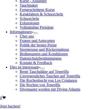
Kurse - Anfänger
Tauchpaket
Fortgeschrittene Kurse
Kajakfahren & Schnorcheln
Schnorcheln
Exkursionen
Vollständige Preisliste
Informationen
Über uns
Fragen und Antworten
Politik der besten Preise
Stornierung und Rückerstattung
Bedingungen und Konditionen
Datenschutzbestimmungen
Kontakt & Feedback
Dies ist interessant
Beste Tauchplätze auf Teneriffa
Unvergessliches Tauchen auf Teneriffa
Die Rochenbucht von Los Cristianos
Die Rochen von Teneriffa
Divemaster werden mit Diving Atlantis
0
Jetzt buchen!