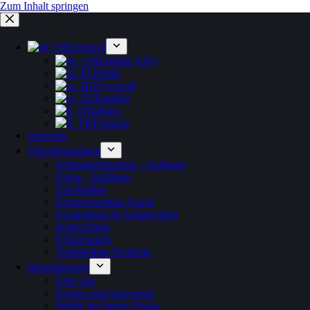
Zum Inhalt springen
Deutsch
English (UK)
Polski
Русский
Español
Italiano
Français
Startseite
Dienstleistungen
Schnuppertauchen - Anfänger
Kurse - Anfänger
Tauchpaket
Fortgeschrittene Kurse
Kajakfahren & Schnorcheln
Schnorcheln
Exkursionen
Vollständige Preisliste
Informationen
Über uns
Fragen und Antworten
Politik der besten Preise