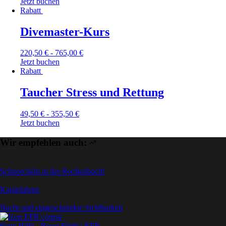
Jetzt buchen
Rabatt
Divemaster-Kurs
220,50
€
-
765,00
€
Jetzt buchen
Rabatt
Taucher Stress und Rettung
49,50
€
-
355,50
€
Jetzt buchen
Wir empfehlen auch:
Schnorcheln in der Rochenbucht
Kajakfahren
Nacht und eingeschränkte Sichtbarkeit
Erste Hilfe - React Right / EFR