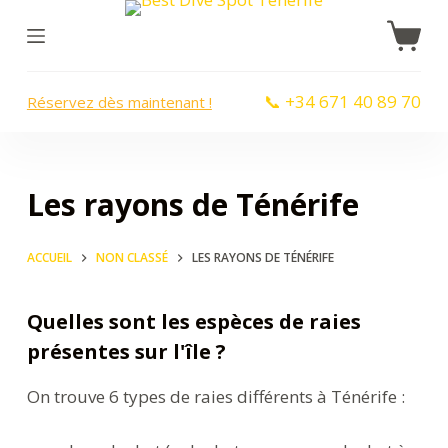
P
a
s
📞 +34 671 40 89 70
Réservez dès maintenant !
s
e
r
a
Les rayons de Ténérife
u
c
ACCUEIL
NON CLASSÉ
LES RAYONS DE TÉNÉRIFE
o
n
Quelles sont les espèces de raies
t
présentes sur l'île ?
e
n
On trouve 6 types de raies différents à Ténérife :
u