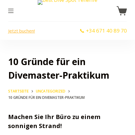
Z
u
m
📞 +34 671 40 89 70
Jetzt buchen!
I
n
h
a
10 Gründe für ein
l
Divemaster-Praktikum
t
s
p
STARTSEITE
UNCATEGORIZED
10 GRÜNDE FÜR EIN DIVEMASTER-PRAKTIKUM
r
i
Machen Sie Ihr Büro zu einem
n
sonnigen Strand!
g
e