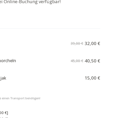
bei Online-Buchung verfügbar!
32,00
€
39,00
€
norcheln
40,50
€
45,00
€
15,00
€
ajak
e einen Transport benötigen!
00 €]