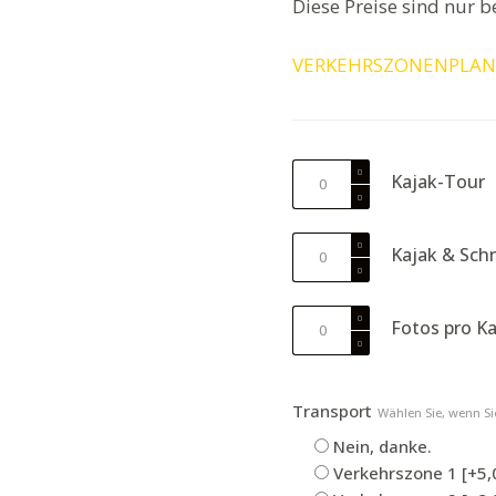
Diese Preise sind nur 
VERKEHRSZONENPLAN
Kayak
Kajak-Tour
Tour
Menge
Kayak
Kajak & Sch
&
snorkeling
Photos
Menge
Fotos pro K
per
kayak
Menge
Transport
Wählen Sie, wenn Si
Nein, danke.
Verkehrszone 1
[+5,