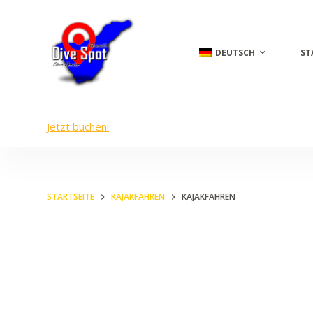
Z
u
DEUTSCH
ST
m
I
n
h
Jetzt buchen!
a
l
t
s
STARTSEITE
KAJAKFAHREN
KAJAKFAHREN
p
r
i
n
g
e