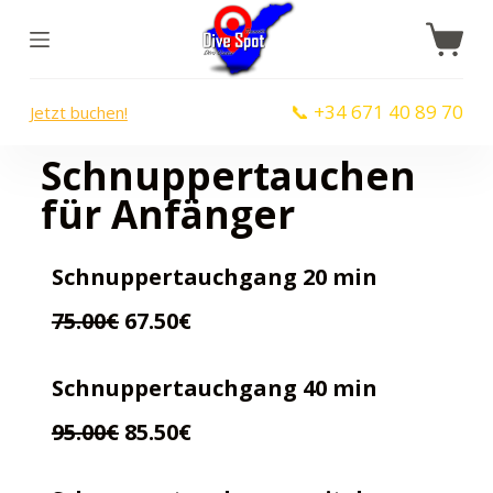
Z
u
m
📞 +34 671 40 89 70
Jetzt buchen!
I
n
Schnuppertauchen
h
für Anfänger
a
l
t
Schnuppertauchgang 20 min
s
75.00€
67.50€
p
r
Schnuppertauchgang 40 min
i
n
95.00€
85.50€
g
e