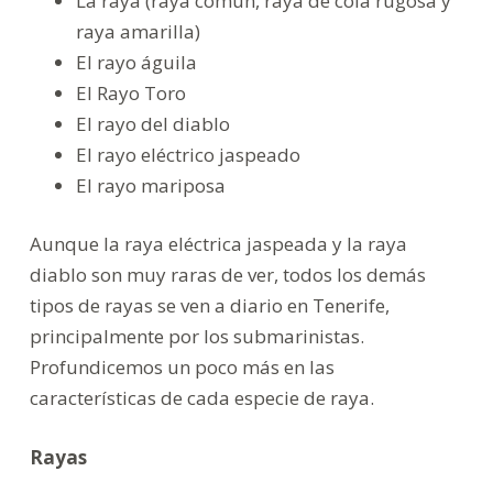
La raya (raya común, raya de cola rugosa y
o
raya amarilla)
El rayo águila
El Rayo Toro
El rayo del diablo
El rayo eléctrico jaspeado
El rayo mariposa
Aunque la raya eléctrica jaspeada y la raya
diablo son muy raras de ver, todos los demás
tipos de rayas se ven a diario en Tenerife,
principalmente por los submarinistas.
Profundicemos un poco más en las
características de cada especie de raya.
Rayas