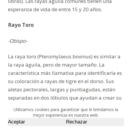
libras). Las rayas águila comunes tienen una
esperanza de vida de entre 15 y 20 años.
Rayo Toro
-Obispo-
La raya toro (Pteromylaeus bovinus) es similar a
la raya águila, pero de mayor tamaño. La
característica más llamativa para identificarla es
su coloración a rayas de tigre en el dorso. Sus
aletas pectorales, largas y puntiagudas, están
separadas en dos lóbulos que ayudan a crear su
cabeza abovedada. Es más activa que otras
Utilizamos cookies para garantizar que le brindamos la
rayas, y también tímida en presencia de
mejor experiencia en nuestra web.
Aceptar
Rechazar
buceadores. En general, se la puede ver nadando
a pocos metros por encima del fondo marino. Las