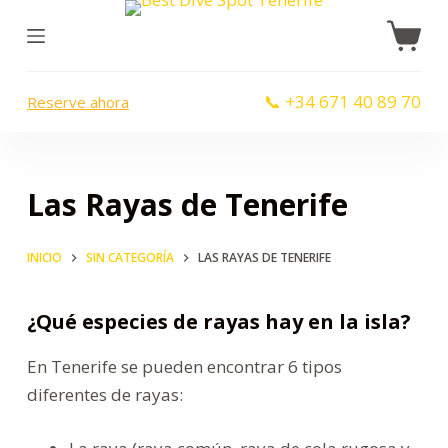
S
a
l
📞 +34 671 40 89 70
Reserve ahora
t
a
r
a
Las Rayas de Tenerife
l
c
INICIO
SIN CATEGORÍA
LAS RAYAS DE TENERIFE
o
n
¿Qué especies de rayas hay en la isla?
t
e
En Tenerife se pueden encontrar 6 tipos
n
diferentes de rayas:
i
d