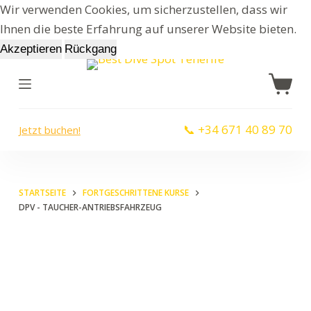
Wir verwenden Cookies, um sicherzustellen, dass wir
Z
Ihnen die beste Erfahrung auf unserer Website bieten.
u
Akzeptieren
Rückgang
m
I
n
h
📞 +34 671 40 89 70
Jetzt buchen!
a
l
t
s
STARTSEITE
FORTGESCHRITTENE KURSE
DPV - TAUCHER-ANTRIEBSFAHRZEUG
p
r
i
n
g
e