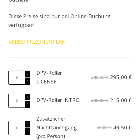
Diese Preise sind nur bei Online-Buchung
verfügbar!
VERKEHRSZONENPLAN
DPV-Roller
DPV
295,00
€
345,00
€
LICENSE
scooter
LICENSE
Menge
DPV
DPV-Roller INTRO
215,00
€
245,00
€
scooter
INTRO
Zusätzlicher
Menge
Additional
49,50
€
Nachttauchgang
55,00
€
night
(pro Person)
dive