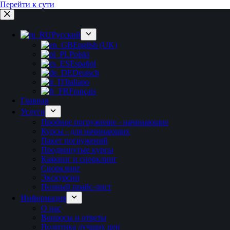
Перейти к сути
Русский
English (UK)
Polski
Español
Deutsch
Italiano
Français
Главная
Услуги
Пробное погружение - начинающие
Курсы - для начинающих
Пакет погружений
Продвинутые курсы
Каякинг и снорклинг
Снорклинг
Экскурсии
Полный прайс-лист
Информация
О нас
Вопросы и ответы
Политика лучших цен