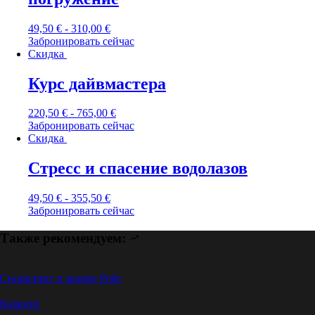
49,50
€
-
310,00
€
Забронировать сейчас
Скидка
Курс дайвмастера
220,50
€
-
765,00
€
Забронировать сейчас
Скидка
Стресс и спасение водолазов
49,50
€
-
355,50
€
Забронировать сейчас
Также рекомендуем:
Снорклинг в заливе Рейс
Каякинг