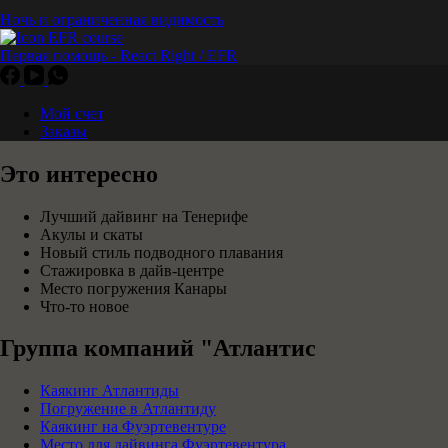
Ночь и ограниченная видимость
Первая помощь - React Right / EFR
Мой счет
Заказы
Это интересно
Лучший дайвинг на Тенерифе
Акулы и скаты
Новый стиль подводного плавания
Стажировка в дайв-центре
Место погружения Канары
Что-то новое
Группа компаний "Атлантис
Каякинг Атлантиды
Погружение в Атлантиду
Каякинг на Фуэртевентуре
Место для дайвинга Фуэртевентура