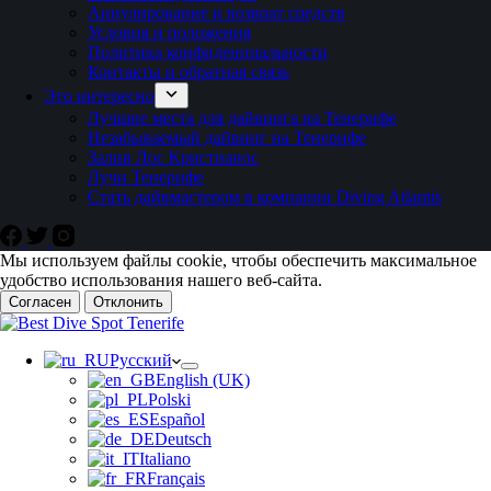
Аннулирование и возврат средств
Условия и положения
Политика конфиденциальности
Контакты и обратная связь
Это интересно
Лучшие места для дайвинга на Тенерифе
Незабываемый дайвинг на Тенерифе
Залив Лос Кристианос
Лучи Тенерифе
Стать дайвмастером в компании Diving Atlantis
Мы используем файлы cookie, чтобы обеспечить максимальное
удобство использования нашего веб-сайта.
Согласен
Отклонить
Русский
English (UK)
Polski
Español
Deutsch
Italiano
Français