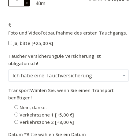
Menge
40m
Diver
license
40m
€
Menge
Foto und Video
Fotoaufnahme des ersten Tauchgangs.
Ja, bitte
[+25,00 €]
Taucher Versicherung
Die Versicherung ist
obligatorisch!
Transport
Wählen Sie, wenn Sie einen Transport
benötigen!
Nein, danke.
Verkehrszone 1
[+5,00 €]
Verkehrszone 2
[+8,00 €]
Datum
*
Bitte wählen Sie ein Datum