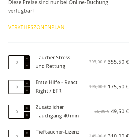
Diese Preise sind nur bei Online-Buchung
verfügbar!
VERKEHRSZONENPLAN
Taucher Stress
Diver
355,50
€
395,00
€
und Rettung
stress
and
Rescue
Erste Hilfe - React
First
175,50
€
195,00
€
Menge
Right / EFR
aid
-
React
Zusätzlicher
Additional
49,50
€
55,00
€
Right
Tauchgang 40 min
dive
/
40
EFR
min
Tieftaucher-Lizenz
Deep
Menge
310,00
€
345,00
€