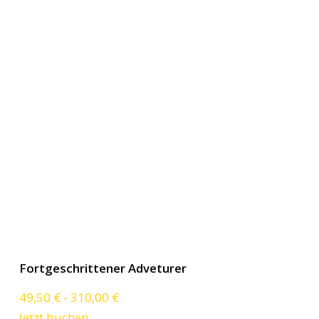
n
Fortgeschrittener Adveturer
49,50
€
-
310,00
€
Jetzt buchen