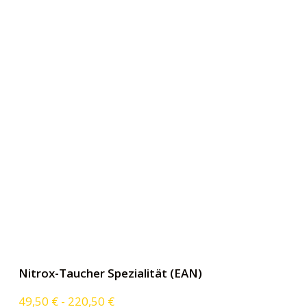
Nitrox-Taucher Spezialität (EAN)
49,50
€
-
220,50
€