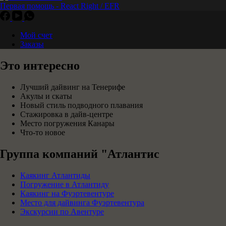
Первая помощь - React Right / EFR
Мой счет
Заказы
Это интересно
Лучший дайвинг на Тенерифе
Акулы и скаты
Новый стиль подводного плавания
Стажировка в дайв-центре
Место погружения Канары
Что-то новое
Группа компаний "Атлантис
Каякинг Атлантиды
Погружение в Атлантиду
Каякинг на Фуэртевентуре
Место для дайвинга Фуэртевентура
Экскурсии по Авентуре