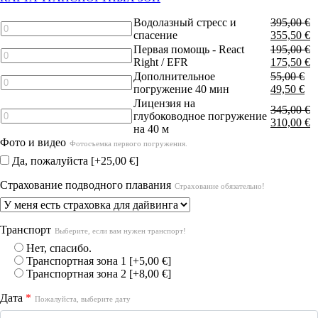
Водолазный стресс и
395,00
€
Количество
спасение
355,50
€
товара
Первая помощь - React
195,00
€
Diver
Количество
Right / EFR
175,50
€
stress
товара
Дополнительное
55,00
€
and
First
Количество
погружение 40 мин
49,50
€
Rescue
aid
товара
Лицензия на
-
Additional
345,00
€
Количество
глубоководное погружение
React
dive
310,00
€
товара
на 40 м
Right
40
Deep
Фото и видео
/
min
Фотосъемка первого погружения.
Diver
EFR
Да, пожалуйста
[+25,00 €]
license
40m
Страхование подводного плавания
Страхование обязательно!
Транспорт
Выберите, если вам нужен транспорт!
Нет, спасибо.
Транспортная зона 1
[+5,00 €]
Транспортная зона 2
[+8,00 €]
Дата
*
Пожалуйста, выберите дату