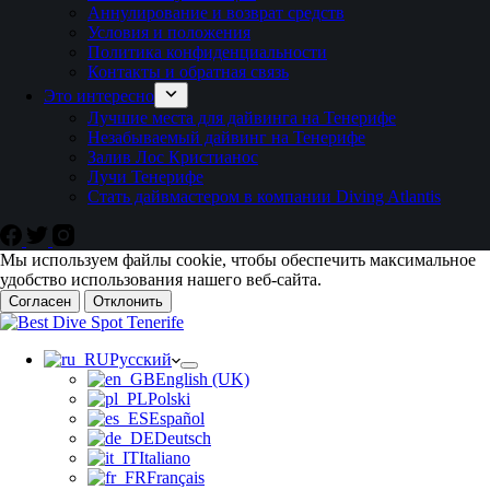
Аннулирование и возврат средств
Условия и положения
Политика конфиденциальности
Контакты и обратная связь
Это интересно
Лучшие места для дайвинга на Тенерифе
Незабываемый дайвинг на Тенерифе
Залив Лос Кристианос
Лучи Тенерифе
Стать дайвмастером в компании Diving Atlantis
Мы используем файлы cookie, чтобы обеспечить максимальное
удобство использования нашего веб-сайта.
Согласен
Отклонить
Русский
English (UK)
Polski
Español
Deutsch
Italiano
Français