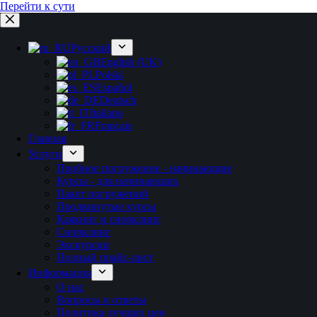
Перейти к сути
Русский
English (UK)
Polski
Español
Deutsch
Italiano
Français
Главная
Услуги
Пробное погружение - начинающие
Курсы - для начинающих
Пакет погружений
Продвинутые курсы
Каякинг и снорклинг
Снорклинг
Экскурсии
Полный прайс-лист
Информация
О нас
Вопросы и ответы
Политика лучших цен