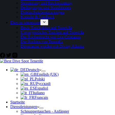
Stornierung und Rückerstattung
Bedingungen und Konditionen
Datenschutzbestimmungen
Kontakt & Feedback
Dies ist interessant
Beste Tauchplätze auf Teneriffa
Unvergessliches Tauchen auf Teneriffa
Die Rochenbucht von Los Cristianos
Die Rochen von Teneriffa
Divemaster werden mit Diving Atlantis
Deutsch
English (UK)
Polski
Русский
Español
Italiano
Français
Startseite
Dienstleistungen
Schnuppertauchen - Anfänger