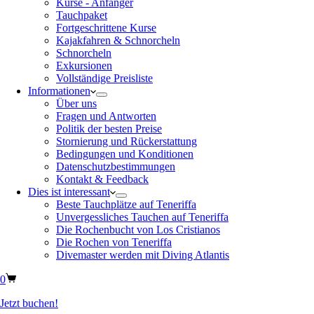
Kurse - Anfänger
Tauchpaket
Fortgeschrittene Kurse
Kajakfahren & Schnorcheln
Schnorcheln
Exkursionen
Vollständige Preisliste
Informationen
Über uns
Fragen und Antworten
Politik der besten Preise
Stornierung und Rückerstattung
Bedingungen und Konditionen
Datenschutzbestimmungen
Kontakt & Feedback
Dies ist interessant
Beste Tauchplätze auf Teneriffa
Unvergessliches Tauchen auf Teneriffa
Die Rochenbucht von Los Cristianos
Die Rochen von Teneriffa
Divemaster werden mit Diving Atlantis
0
Jetzt buchen!