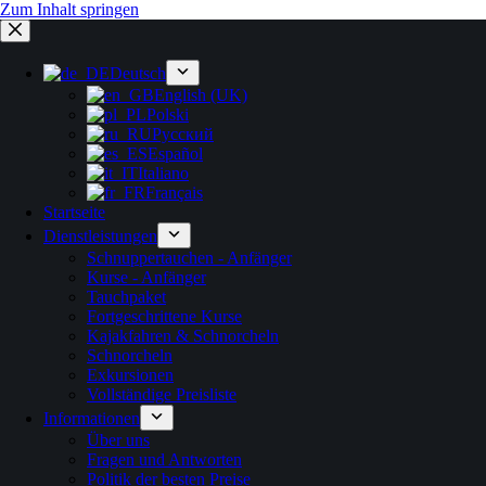
Zum Inhalt springen
Deutsch
English (UK)
Polski
Русский
Español
Italiano
Français
Startseite
Dienstleistungen
Schnuppertauchen - Anfänger
Kurse - Anfänger
Tauchpaket
Fortgeschrittene Kurse
Kajakfahren & Schnorcheln
Schnorcheln
Exkursionen
Vollständige Preisliste
Informationen
Über uns
Fragen und Antworten
Politik der besten Preise