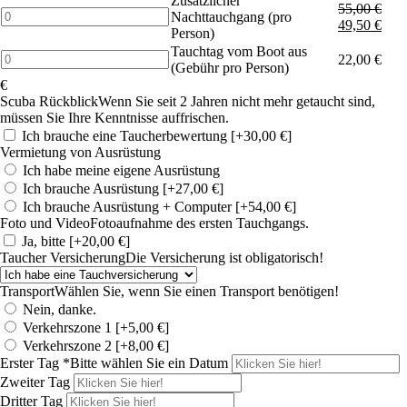
Zusätzlicher
/
55,00
€
Additional
Nachttauchgang (pro
6
49,50
€
night
Person)
Dives
dive
Tauchtag vom Boot aus
Menge
Diving
22,00
€
(per
(Gebühr pro Person)
day
person)
€
from
Menge
Scuba Rückblick
Wenn Sie seit 2 Jahren nicht mehr getaucht sind,
the
müssen Sie Ihre Kenntnisse auffrischen.
boat
Ich brauche eine Taucherbewertung
[+30,00 €]
(fee
Vermietung von Ausrüstung
per
Ich habe meine eigene Ausrüstung
person)
Menge
Ich brauche Ausrüstung
[+27,00 €]
Ich brauche Ausrüstung + Computer
[+54,00 €]
Foto und Video
Fotoaufnahme des ersten Tauchgangs.
Ja, bitte
[+20,00 €]
Taucher Versicherung
Die Versicherung ist obligatorisch!
Transport
Wählen Sie, wenn Sie einen Transport benötigen!
Nein, danke.
Verkehrszone 1
[+5,00 €]
Verkehrszone 2
[+8,00 €]
Erster Tag
*
Bitte wählen Sie ein Datum
Zweiter Tag
Dritter Tag