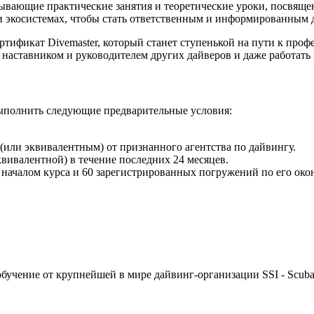
тывающие практические занятия и теоретические уроки, посвя
и экосистемах, чтобы стать ответственным и информированным 
тификат Divemaster, который станет ступенькой на пути к про
наставником и руководителем других дайверов и даже работать 
 выполнить следующие предварительные условия:
(или эквивалентным) от признанного агентства по дайвингу.
квивалентной) в течение последних 24 месяцев.
началом курса и 60 зарегистрированных погружений по его око
бучение от крупнейшей в мире дайвинг-организации SSI - Scuba 