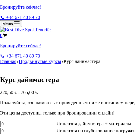
Бронируйте сейчас!
📞 +34 671 40 89 70
Меню
0
Бронируйте сейчас!
📞 +34 671 40 89 70
Главная
Продвинутые курсы
Курс дайвмастера
Курс дайвмастера
220,50
€
-
765,00
€
Пожалуйста, ознакомьтесь с приведенным ниже описанием пере
Эти цены доступны только при бронировании онлайн!
Количество
Лицензия дайвмастера + материалы
товара
Количество
Лицензия на глубоководное погружен
Divemaster