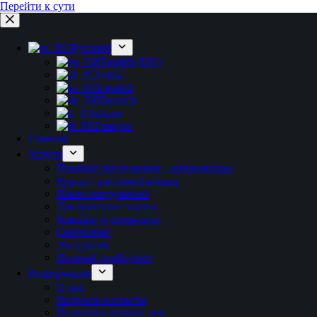
Перейти к сути
Русский
English (UK)
Polski
Español
Deutsch
Italiano
Français
Главная
Услуги
Пробное погружение - начинающие
Курсы - для начинающих
Пакет погружений
Продвинутые курсы
Каякинг и снорклинг
Снорклинг
Экскурсии
Полный прайс-лист
Информация
О нас
Вопросы и ответы
Политика лучших цен