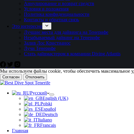
Аннулирование и возврат средств
Условия и положения
Политика конфиденциальности
Контакты и обратная связь
Это интересно
Лучшие места для дайвинга на Тенерифе
Незабываемый дайвинг на Тенерифе
Залив Лос Кристианос
Лучи Тенерифе
Стать дайвмастером в компании Diving Atlantis
Мы используем файлы cookie, чтобы обеспечить максимальное у
Согласен
Отклонить
Русский
English (UK)
Polski
Español
Deutsch
Italiano
Français
Главная