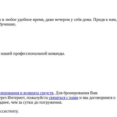
в любое удобное время, даже вечером у себя дома. Придя к нам,
обучению.
ы нашей профессиональной команды.
лирования и возврата средств
. Для бронирования Вам
через Интернет, пожалуйста
связаться с нами
и мы договоримся о
нее, чем за сутки до погружения.
ссистенту.