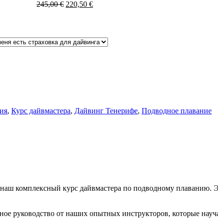
245,00
€
220,50
€
ия
,
Курс дайвмастера
,
Дайвинг Тенерифе
,
Подводное плавание
я наш комплексный курс дайвмастера по подводному плаванию. Э
ное руководство от наших опытных инструкторов, которые науч