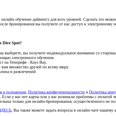
онлайн обучение дайвингу для всех уровней. Сделать это можно 
осле бронирования вы получите от нас доступ к электронному 
в Dive Spot?
 вы выберете, вы получите индивидуальное внимание со сторон
омощью электронного обучения.
т на Тенерифе - Rays Bay.
т вам множество друзей по всему миру.
алина и развлечений
я и положения
,
Политика конфиденциальности
и
Политика анну
. Если у вас нет карты или у вас возникли проблемы с оплатой 
льны только для онлайн-бронирования, осуществленного не позд
ЗДЕСЬ
. Вы также можете задать вопросы в онлайн-чате нашему а