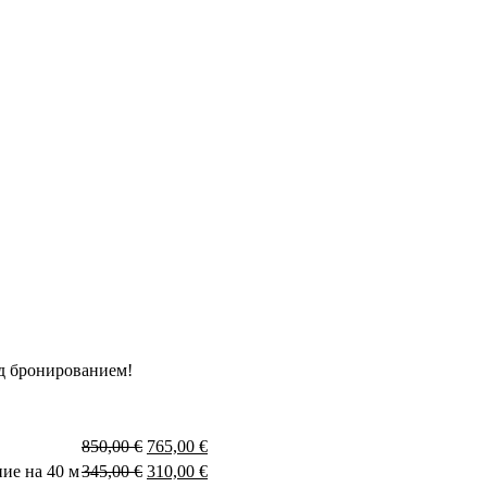
д бронированием!
850,00
€
765,00
€
ие на 40 м
345,00
€
310,00
€