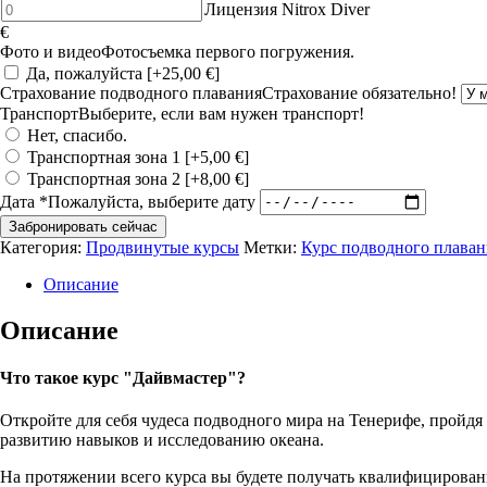
товара
Количество
Лицензия Nitrox Diver
license
Deep
товара
€
+
Diver
Nitrox
Фото и видео
Фотосъемка первого погружения.
materials
license
Diver
Да, пожалуйста
[+25,00 €]
40m
License
Страхование подводного плавания
Страхование обязательно!
Транспорт
Выберите, если вам нужен транспорт!
Нет, спасибо.
Транспортная зона 1
[+5,00 €]
Транспортная зона 2
[+8,00 €]
Дата
*
Пожалуйста, выберите дату
Забронировать сейчас
Категория:
Продвинутые курсы
Метки:
Курс подводного плаван
Описание
Описание
Что такое курс "Дайвмастер"?
Откройте для себя чудеса подводного мира на Тенерифе, пройд
развитию навыков и исследованию океана.
На протяжении всего курса вы будете получать квалифицирован