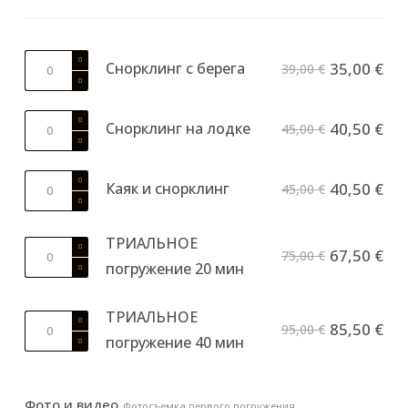
Количество
Снорклинг с берега
35,00
€
39,00
€
товара
Snorkeling
Количество
from
Снорклинг на лодке
40,50
€
45,00
€
товара
shore
Snorkeling
Количество
by
Каяк и снорклинг
40,50
€
45,00
€
товара
boat
Kayak
ТРИАЛЬНОЕ
&
Количество
67,50
€
75,00
€
snorkeling
погружение 20 мин
товара
TRIAL
DIVE
ТРИАЛЬНОЕ
Количество
85,50
€
95,00
€
20
погружение 40 мин
товара
min
TRIAL
DIVE
Фото и видео
Фотосъемка первого погружения.