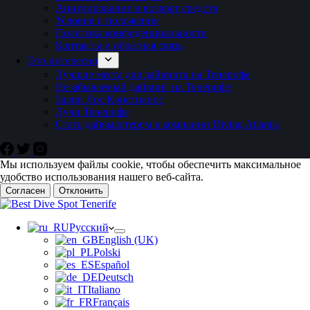
Аннулирование и возврат средств
Условия и положения
Политика конфиденциальности
Контакты и обратная связь
Это интересно
Лучшие места для дайвинга на Тенерифе
Незабываемый дайвинг на Тенерифе
Залив Лос Кристианос
Лучи Тенерифе
Стать дайвмастером в компании Diving Atlantis
Мы используем файлы cookie, чтобы обеспечить максимальное
удобство использования нашего веб-сайта.
Согласен
Отклонить
Русский
English (UK)
Polski
Español
Deutsch
Italiano
Français