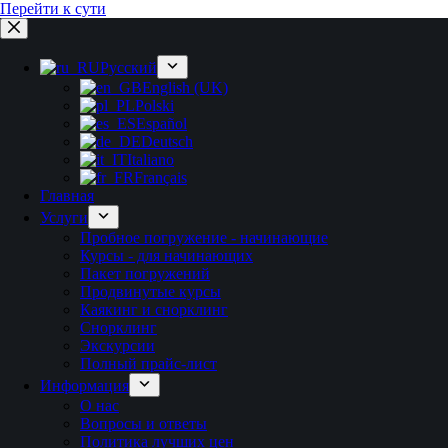
Перейти к сути
Русский
English (UK)
Polski
Español
Deutsch
Italiano
Français
Главная
Услуги
Пробное погружение - начинающие
Курсы - для начинающих
Пакет погружений
Продвинутые курсы
Каякинг и снорклинг
Снорклинг
Экскурсии
Полный прайс-лист
Информация
О нас
Вопросы и ответы
Политика лучших цен