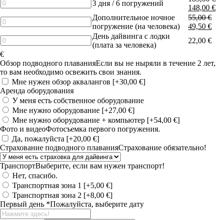
Количество
3 дня / 6 погружений
148,00
€
товара
Дополнительное ночное
55,00
€
3
Количество
погружение (на человека)
49,50
€
Days
товара
День дайвинга с лодки
/
Additional
Количество
22,00
€
(плата за человека)
6
night
товара
€
Dives
dive
Diving
Обзор подводного плавания
Если вы не ныряли в течение 2 лет,
(per
day
то вам необходимо освежить свои знания.
person)
from
Мне нужен обзор аквалангов
[+30,00 €]
the
Аренда оборудования
boat
У меня есть собственное оборудование
(fee
per
Мне нужно оборудование
[+27,00 €]
person)
Мне нужно оборудование + компьютер
[+54,00 €]
Фото и видео
Фотосъемка первого погружения.
Да, пожалуйста
[+20,00 €]
Страхование подводного плавания
Страхование обязательно!
Транспорт
Выберите, если вам нужен транспорт!
Нет, спасибо.
Транспортная зона 1
[+5,00 €]
Транспортная зона 2
[+8,00 €]
Первый день
*
Пожалуйста, выберите дату