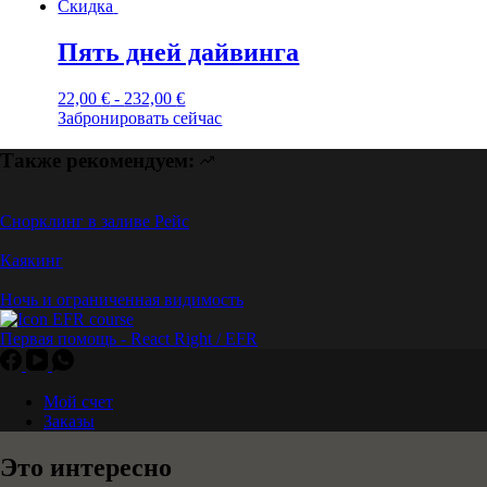
Скидка
Пять дней дайвинга
22,00
€
-
232,00
€
Забронировать сейчас
Также рекомендуем:
Снорклинг в заливе Рейс
Каякинг
Ночь и ограниченная видимость
Первая помощь - React Right / EFR
Мой счет
Заказы
Это интересно