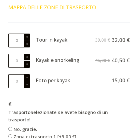
MAPPA DELLE ZONE DI TRASPORTO
Kayak
Tour in kayak
32,00
€
39,00
€
Tour
quantità
Kayak
Kayak e snorkeling
40,50
€
45,00
€
&
snorkeling
Photos
quantità
15,00
€
Foto per kayak
per
kayak
quantità
€
Trasporto
Selezionate se avete bisogno di un
trasporto!
No, grazie.
Zona di trasporto 1
[+5,00 €]