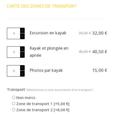
CARTE DES ZONES DE TRANSPORT
quantité
Excursion en kayak
32,00
€
39,00
€
de
Kayak
Kayak et plongée en
Tour
quantité
40,50
€
45,00
€
apnée
de
Kayak
&
quantité
15,00
€
Photos par kayak
snorkeling
de
Photos
per
Transport
Sélectionnez si vous avez besoin d'un transport !
kayak
Non merci.
Zone de transport 1
[+5,00 €]
Zone de transport 2
[+8,00 €]