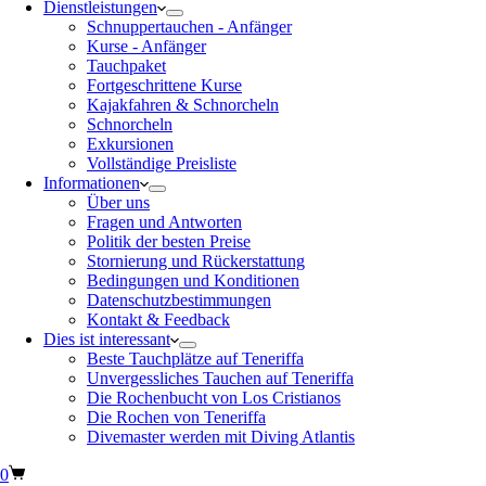
Dienstleistungen
Schnuppertauchen - Anfänger
Kurse - Anfänger
Tauchpaket
Fortgeschrittene Kurse
Kajakfahren & Schnorcheln
Schnorcheln
Exkursionen
Vollständige Preisliste
Informationen
Über uns
Fragen und Antworten
Politik der besten Preise
Stornierung und Rückerstattung
Bedingungen und Konditionen
Datenschutzbestimmungen
Kontakt & Feedback
Dies ist interessant
Beste Tauchplätze auf Teneriffa
Unvergessliches Tauchen auf Teneriffa
Die Rochenbucht von Los Cristianos
Die Rochen von Teneriffa
Divemaster werden mit Diving Atlantis
0