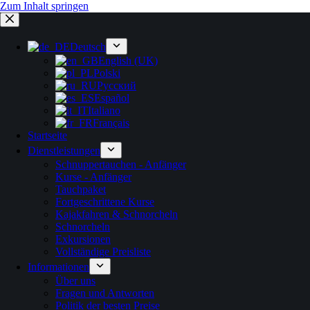
Zum Inhalt springen
Deutsch
English (UK)
Polski
Русский
Español
Italiano
Français
Startseite
Dienstleistungen
Schnuppertauchen - Anfänger
Kurse - Anfänger
Tauchpaket
Fortgeschrittene Kurse
Kajakfahren & Schnorcheln
Schnorcheln
Exkursionen
Vollständige Preisliste
Informationen
Über uns
Fragen und Antworten
Politik der besten Preise