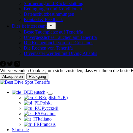
Stornierung und Rückerstattung
Bedingungen und Konditionen
Datenschutzbestimmungen
Kontakt & Feedback
Dies ist interessant
Beste Tauchplätze auf Teneriffa
Unvergessliches Tauchen auf Teneriffa
Die Rochenbucht von Los Cristianos
Die Rochen von Teneriffa
Divemaster werden mit Diving Atlantis
Wir verwenden Cookies, um sicherzustellen, dass wir Ihnen die beste E
Akzeptieren
Rückgang
Deutsch
English (UK)
Polski
Русский
Español
Italiano
Français
Startseite