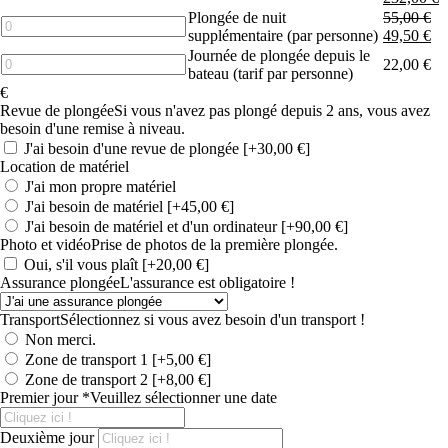
de
Plongée de nuit
55,00
€
5
quantité
supplémentaire (par personne)
49,50
€
Days
de
Journée de plongée depuis le
/
Additional
quantité
22,00
€
bateau (tarif par personne)
10
night
de
€
Dives
dive
Diving
Revue de plongée
Si vous n'avez pas plongé depuis 2 ans, vous avez
(per
day
besoin d'une remise à niveau.
person)
from
J'ai besoin d'une revue de plongée
[+30,00 €]
the
Location de matériel
boat
J'ai mon propre matériel
(fee
per
J'ai besoin de matériel
[+45,00 €]
person)
J'ai besoin de matériel et d'un ordinateur
[+90,00 €]
Photo et vidéo
Prise de photos de la première plongée.
Oui, s'il vous plaît
[+20,00 €]
Assurance plongée
L'assurance est obligatoire !
Transport
Sélectionnez si vous avez besoin d'un transport !
Non merci.
Zone de transport 1
[+5,00 €]
Zone de transport 2
[+8,00 €]
Premier jour
*
Veuillez sélectionner une date
Deuxième jour