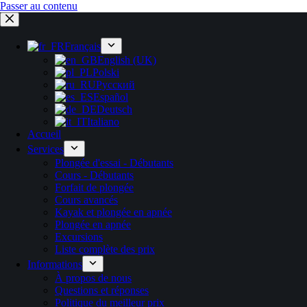
Passer au contenu
Français
English (UK)
Polski
Русский
Español
Deutsch
Italiano
Accueil
Services
Plongée d'essai - Débutants
Cours - Débutants
Forfait de plongée
Cours avancés
Kayak et plongée en apnée
Plongée en apnée
Excursions
Liste complète des prix
Informations
À propos de nous
Questions et réponses
Politique du meilleur prix