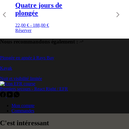
Quatre jours de
plongée
22,00
€
-
188,00
€
Réserver
Nous recommandons également :
Plongée en apnée à Rays Bay
Kayak
Nuit et visibilité limitée
Premiers secours - React Right / EFR
Mon compte
Commandes
C'est intéressant