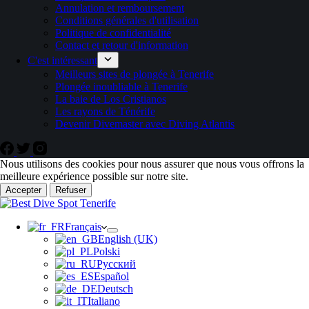
Annulation et remboursement
Conditions générales d'utilisation
Politique de confidentialité
Contact et retour d'information
C'est intéressant
Meilleurs sites de plongée à Tenerife
Plongée inoubliable à Tenerife
La baie de Los Cristianos
Les rayons de Ténérife
Devenir Divemaster avec Diving Atlantis
Nous utilisons des cookies pour nous assurer que nous vous offrons la
meilleure expérience possible sur notre site.
Accepter
Refuser
Français
English (UK)
Polski
Русский
Español
Deutsch
Italiano