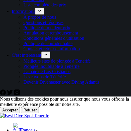
Liste complète des prix
Informations
À propos de nous
Questions et réponses
Politique du meilleur prix
Annulation et remboursement
Conditions générales d'utilisation
Politique de confidentialité
Contact et retour d'information
C'est intéressant
Meilleurs sites de plongée à Tenerife
Plongée inoubliable à Tenerife
La baie de Los Cristianos
Les rayons de Ténérife
Devenir Divemaster avec Diving Atlantis
Nous utilisons des cookies pour nous assurer que nous vous offrons la
meilleure expérience possible sur notre site.
Accepter
Refuser
Français