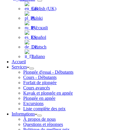
English (UK)
Polski
Русский
Español
Deutsch
Italiano
Accueil
Services
Plongée d'essai - Débutants
Cours - Débutants
Forfait de plongée
Cours avancés
Kayak et plongée en apnée
Plongée en apnée
Excursions
Liste complète des prix
Informations
À propos de nous
Questions et réponses
Politique du meilleur prix