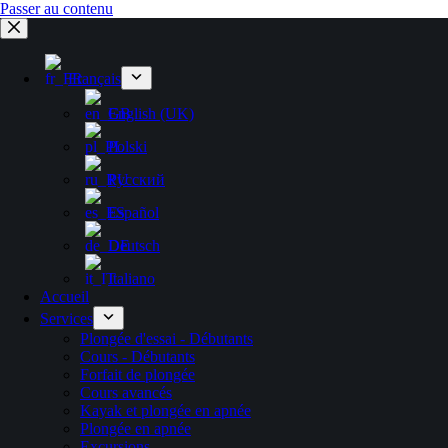
Passer au contenu
Français
English (UK)
Polski
Русский
Español
Deutsch
Italiano
Accueil
Services
Plongée d'essai - Débutants
Cours - Débutants
Forfait de plongée
Cours avancés
Kayak et plongée en apnée
Plongée en apnée
Excursions