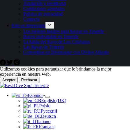
Anulación y reembolso
Condiciones generales
Política de privacidad
Contacto
Esto es interesante
Los mejores lugares para bucear en Tenerife
Buceo inolvidable en Tenerife
La bahía del Rayo de Los Cristianos
Las Rayas de Tenerife
Convertirse en Divemaster con Diving Atlantis
Utilizamos cookies para garantizar que le brindamos la mejor
experiencia en nuestra web.
Aceptar
Rechazar
Español
English (UK)
Polski
Русский
Deutsch
Italiano
Français