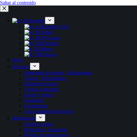
Saltar al contenido
Español
English (UK)
Polski
Русский
Deutsch
Italiano
Français
Inicio
Servicios
Inmersión de prueba - Principiantes
Cursos - Principiantes
Paquete de buceo
Cursos avanzados
Kayak y buceo
Esnórquel
Excursiones
Lista completa de precios
Información
Quiénes somos
Preguntas y respuestas
Política de mejor precio