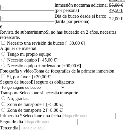
Days
Inmersión nocturna adicional
55,00
€
/
Additional
(por persona)
49,50
€
10
night
Día de buceo desde el barco
Dives
dive
Diving
22,00
€
(tarifa por persona)
cantidad
(per
day
€
person)
from
Revista de submarinismo
Si no has buceado en 2 años, necesitas
cantidad
the
refrescarte.
boat
Necesito una revisión de buceo
[+30,00 €]
(fee
Alquiler de material
per
Tengo mi propio equipo
person)
cantidad
Necesito equipo
[+45,00 €]
Necesito equipo + ordenador
[+90,00 €]
Fotografía y vídeo
Toma de fotografías de la primera inmersión.
Sí, por favor.
[+20,00 €]
Seguro de buceo
El seguro es obligatorio
Transporte
Seleccione si necesita transporte
No, gracias.
Zona de transporte 1
[+5,00 €]
Zona de transporte 2
[+8,00 €]
Primer día
*
Seleccione una fecha
Segundo día
Tercer día