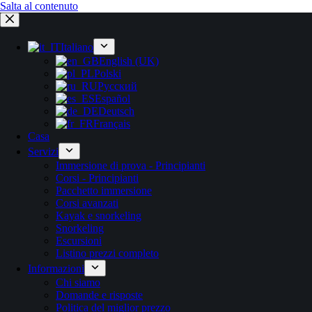
Salta al contenuto
Italiano
English (UK)
Polski
Русский
Español
Deutsch
Français
Casa
Servizi
Immersione di prova - Principianti
Corsi - Principianti
Pacchetto immersione
Corsi avanzati
Kayak e snorkeling
Snorkeling
Escursioni
Listino prezzi completo
Informazioni
Chi siamo
Domande e risposte
Politica del miglior prezzo