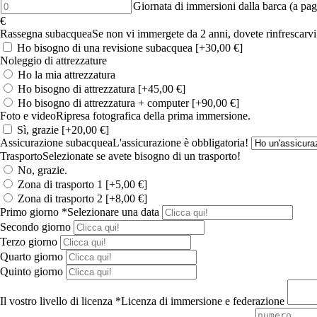
night
Diving
Giornata di immersioni dalla barca (a pa
10
dive
day
€
Dives
(per
from
Rassegna subacquea
Se non vi immergete da 2 anni, dovete rinfrescarvi
quantità
person)
the
Ho bisogno di una revisione subacquea
[+30,00 €]
quantità
boat
Noleggio di attrezzature
(fee
Ho la mia attrezzatura
per
Ho bisogno di attrezzatura
[+45,00 €]
person)
Ho bisogno di attrezzatura + computer
[+90,00 €]
quantità
Foto e video
Ripresa fotografica della prima immersione.
Sì, grazie
[+20,00 €]
Assicurazione subacquea
L'assicurazione è obbligatoria!
Trasporto
Selezionate se avete bisogno di un trasporto!
No, grazie.
Zona di trasporto 1
[+5,00 €]
Zona di trasporto 2
[+8,00 €]
Primo giorno
*
Selezionare una data
Secondo giorno
Terzo giorno
Quarto giorno
Quinto giorno
Il vostro livello di licenza
*
Licenza di immersione e federazione