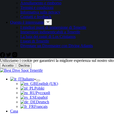
Annullamento e rimborso
Termini e condizioni
Informativa sulla privacy
Contatti e feedback
Questo è interessante
I migliori punti di immersione di Tenerife
Immersioni indimenticabili a Tenerife
La baia dei raggi di Los Cristianos
I raggi di Tenerife
Diventare un Divemaster con Diving Atlantis
Utilizziamo i cookie per garantirvi la migliore esperienza sul nostro sit
Accetto
Declina
Italiano
English (UK)
Polski
Русский
Español
Deutsch
Français
Casa