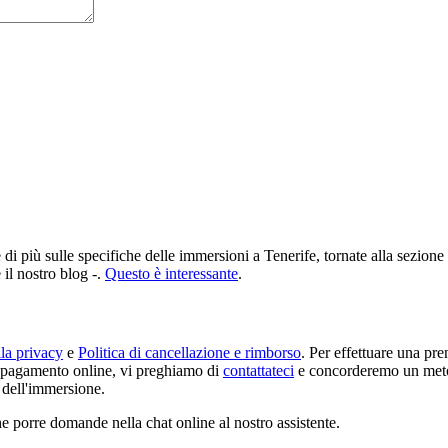
 di più sulle specifiche delle immersioni a Tenerife, tornate alla sezione
 il nostro blog -.
Questo è interessante
.
lla privacy
e
Politica di cancellazione e rimborso
. Per effettuare una pr
l pagamento online, vi preghiamo di
contattateci
e concorderemo un meto
 dell'immersione.
he porre domande nella chat online al nostro assistente.