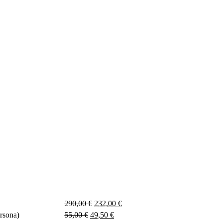
290,00
€
232,00
€
rsona)
55,00
€
49,50
€