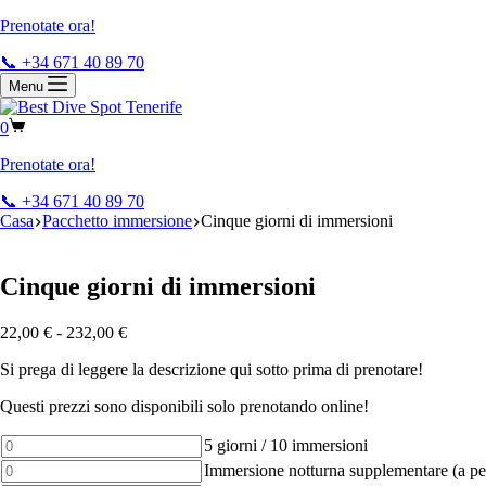
Prenotate ora!
📞 +34 671 40 89 70
Menu
0
Prenotate ora!
📞 +34 671 40 89 70
Casa
Pacchetto immersione
Cinque giorni di immersioni
Cinque giorni di immersioni
22,00
€
-
232,00
€
Si prega di leggere la descrizione qui sotto prima di prenotare!
Questi prezzi sono disponibili solo prenotando online!
5
5 giorni / 10 immersioni
Days
Additional
Immersione notturna supplementare (a pe
/