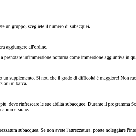
siete un gruppo, scegliete il numero di subacquei.
era aggiungere all'ordine.
a prenotare un'immersione notturna come immersione aggiuntiva in qual
o un supplemento. Si noti che il grado di difficoltà è maggiore! Non ra
sioni in barca.
iù, deve rinfrescare le sue abilità subacquee. Durante il programma S
ima immersione.
zzatura subacquea. Se non avete l'attrezzatura, potete noleggiare l'inter