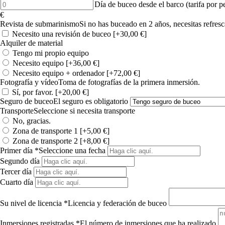
night
Diving
Día de buceo desde el barco (tarifa por p
8
dive
day
€
Dives
(per
from
Revista de submarinismo
Si no has buceado en 2 años, necesitas refresc
cantidad
person)
the
Necesito una revisión de buceo
[+30,00 €]
cantidad
boat
Alquiler de material
(fee
Tengo mi propio equipo
per
Necesito equipo
[+36,00 €]
person)
Necesito equipo + ordenador
[+72,00 €]
cantidad
Fotografía y vídeo
Toma de fotografías de la primera inmersión.
Sí, por favor.
[+20,00 €]
Seguro de buceo
El seguro es obligatorio
Transporte
Seleccione si necesita transporte
No, gracias.
Zona de transporte 1
[+5,00 €]
Zona de transporte 2
[+8,00 €]
Primer día
*
Seleccione una fecha
Segundo día
Tercer día
Cuarto día
Su nivel de licencia
*
Licencia y federación de buceo
Inmersiones registradas
*
El número de inmersiones que ha realizado