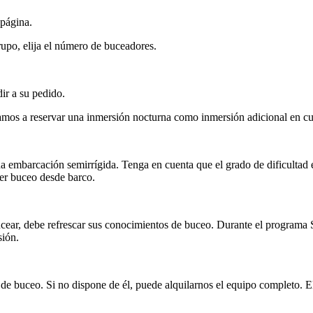
 página.
 grupo, elija el número de buceadores.
ir a su pedido.
mos a reservar una inmersión nocturna como inmersión adicional en cua
 embarcación semirrígida. Tenga en cuenta que el grado de dificultad
acer buceo desde barco.
ucear, debe refrescar sus conocimientos de buceo. Durante el programa
sión.
 buceo. Si no dispone de él, puede alquilarnos el equipo completo. El