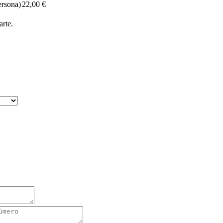
ersona)
22,00
€
arte.