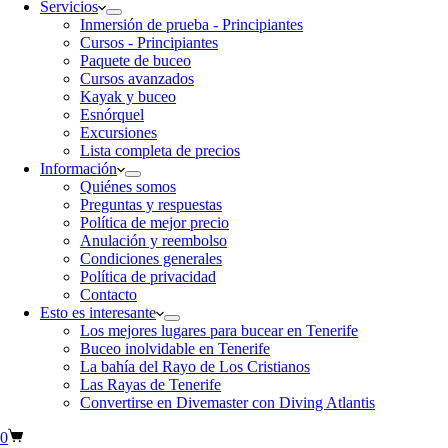
Servicios
Inmersión de prueba - Principiantes
Cursos - Principiantes
Paquete de buceo
Cursos avanzados
Kayak y buceo
Esnórquel
Excursiones
Lista completa de precios
Información
Quiénes somos
Preguntas y respuestas
Política de mejor precio
Anulación y reembolso
Condiciones generales
Política de privacidad
Contacto
Esto es interesante
Los mejores lugares para bucear en Tenerife
Buceo inolvidable en Tenerife
La bahía del Rayo de Los Cristianos
Las Rayas de Tenerife
Convertirse en Divemaster con Diving Atlantis
0