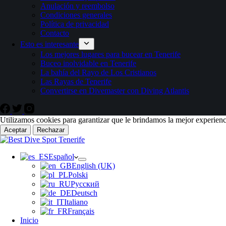
Anulación y reembolso
Condiciones generales
Política de privacidad
Contacto
Esto es interesante
Los mejores lugares para bucear en Tenerife
Buceo inolvidable en Tenerife
La bahía del Rayo de Los Cristianos
Las Rayas de Tenerife
Convertirse en Divemaster con Diving Atlantis
Utilizamos cookies para garantizar que le brindamos la mejor experienc
Aceptar
Rechazar
Español
English (UK)
Polski
Русский
Deutsch
Italiano
Français
Inicio