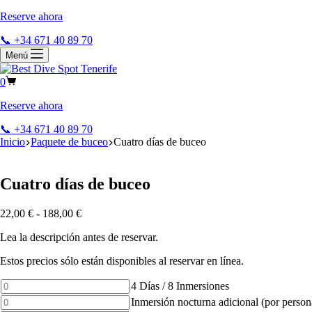
Reserve ahora
📞 +34 671 40 89 70
Menú
0
Reserve ahora
📞 +34 671 40 89 70
Inicio
Paquete de buceo
Cuatro días de buceo
Cuatro días de buceo
22,00
€
-
188,00
€
Lea la descripción antes de reservar.
Estos precios sólo están disponibles al reservar en línea.
4
4 Días / 8 Inmersiones
Days
Additional
Inmersión nocturna adicional (por person
/