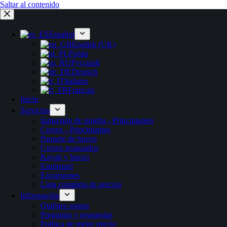
Saltar al contenido
Español
English (UK)
Polski
Русский
Deutsch
Italiano
Français
Inicio
Servicios
Inmersión de prueba - Principiantes
Cursos - Principiantes
Paquete de buceo
Cursos avanzados
Kayak y buceo
Esnórquel
Excursiones
Lista completa de precios
Información
Quiénes somos
Preguntas y respuestas
Política de mejor precio