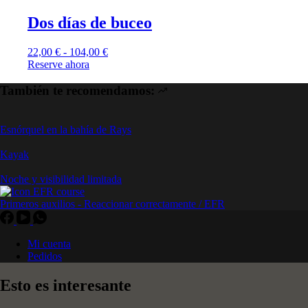
Dos días de buceo
22,00
€
-
104,00
€
Reserve ahora
También te recomendamos:
Esnórquel en la bahía de Rays
Kayak
Noche y visibilidad limitada
Primeros auxilios - Reaccionar correctamente / EFR
Mi cuenta
Pedidos
Esto es interesante