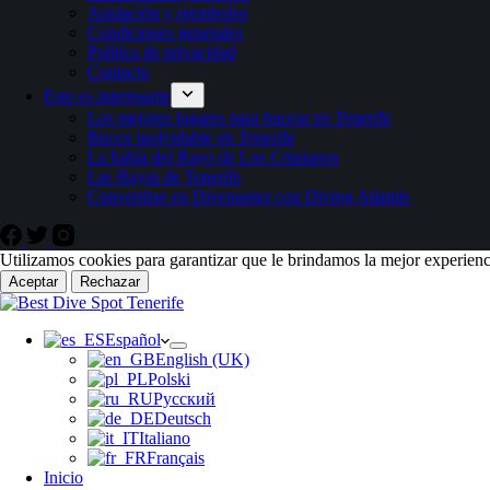
Anulación y reembolso
Condiciones generales
Política de privacidad
Contacto
Esto es interesante
Los mejores lugares para bucear en Tenerife
Buceo inolvidable en Tenerife
La bahía del Rayo de Los Cristianos
Las Rayas de Tenerife
Convertirse en Divemaster con Diving Atlantis
Utilizamos cookies para garantizar que le brindamos la mejor experienc
Aceptar
Rechazar
Español
English (UK)
Polski
Русский
Deutsch
Italiano
Français
Inicio