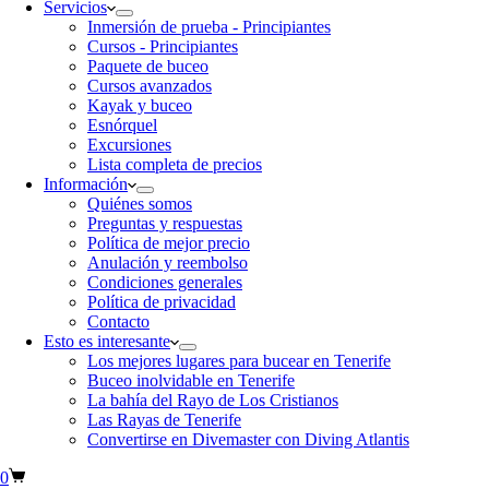
Servicios
Inmersión de prueba - Principiantes
Cursos - Principiantes
Paquete de buceo
Cursos avanzados
Kayak y buceo
Esnórquel
Excursiones
Lista completa de precios
Información
Quiénes somos
Preguntas y respuestas
Política de mejor precio
Anulación y reembolso
Condiciones generales
Política de privacidad
Contacto
Esto es interesante
Los mejores lugares para bucear en Tenerife
Buceo inolvidable en Tenerife
La bahía del Rayo de Los Cristianos
Las Rayas de Tenerife
Convertirse en Divemaster con Diving Atlantis
0