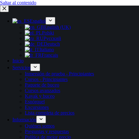
Saltar al contenido
Español
English (UK)
Polski
Русский
Deutsch
Italiano
Français
Inicio
Servicios
Inmersión de prueba - Principiantes
Cursos - Principiantes
Paquete de buceo
Cursos avanzados
Kayak y buceo
Esnórquel
Excursiones
Lista completa de precios
Información
Quiénes somos
Preguntas y respuestas
Política de mejor precio