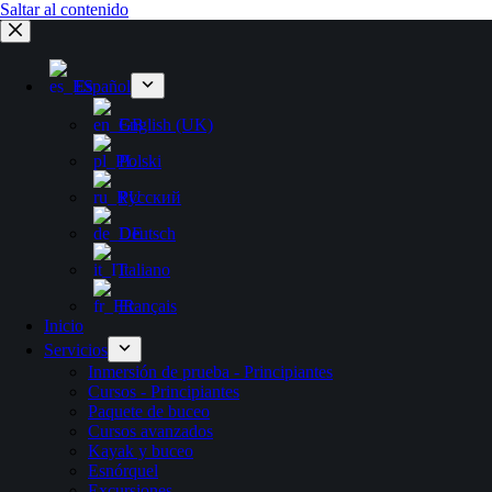
Saltar al contenido
Español
English (UK)
Polski
Русский
Deutsch
Italiano
Français
Inicio
Servicios
Inmersión de prueba - Principiantes
Cursos - Principiantes
Paquete de buceo
Cursos avanzados
Kayak y buceo
Esnórquel
Excursiones