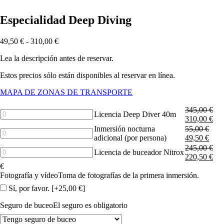
Especialidad Deep Diving
49,50
€
-
310,00
€
Lea la descripción antes de reservar.
Estos precios sólo están disponibles al reservar en línea.
MAPA DE ZONAS DE TRANSPORTE
345,00
€
Deep
Licencia Deep Diver 40m
310,00
€
Diver
Inmersión nocturna
55,00
€
license
Additional
adicional (por persona)
49,50
€
40m
night
245,00
€
cantidad
dive
Nitrox
Licencia de buceador Nitrox
220,50
€
(per
Diver
€
person)
License
Fotografía y vídeo
Toma de fotografías de la primera inmersión.
cantidad
cantidad
Sí, por favor.
[+25,00 €]
Seguro de buceo
El seguro es obligatorio