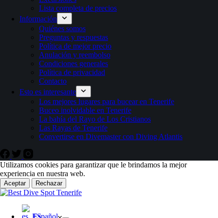
Lista completa de precios
Información
Quiénes somos
Preguntas y respuestas
Política de mejor precio
Anulación y reembolso
Condiciones generales
Política de privacidad
Contacto
Esto es interesante
Los mejores lugares para bucear en Tenerife
Buceo inolvidable en Tenerife
La bahía del Rayo de Los Cristianos
Las Rayas de Tenerife
Convertirse en Divemaster con Diving Atlantis
Utilizamos cookies para garantizar que le brindamos la mejor
experiencia en nuestra web.
Aceptar
Rechazar
Español