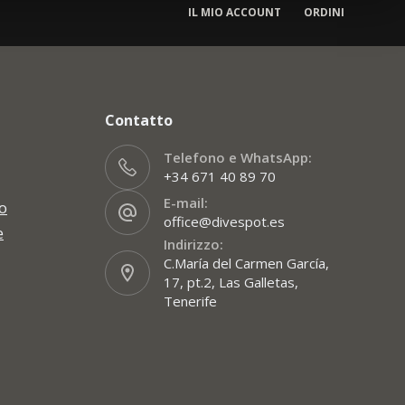
IL MIO ACCOUNT
ORDINI
Contatto
Telefono e WhatsApp:
+34 671 40 89 70
E-mail:
zo
office@divespot.es
e
Indirizzo:
C.María del Carmen García,
17, pt.2, Las Galletas,
Tenerife