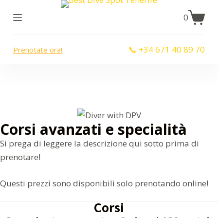
S
0
a
l
📞 +34 671 40 89 70
Prenotate ora!
t
a
a
l
c
o
Corsi avanzati e specialità
n
Si prega di leggere la descrizione qui sotto prima di
t
prenotare!
e
n
Questi prezzi sono disponibili solo prenotando online!
u
t
Corsi
o