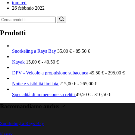
tom red
26 febbraio 2022
Ricerca
per:
Prodotti
Snorkeling a Rays Bay
35,00
€
-
85,50
€
Kayak
15,00
€
-
40,50
€
DPV - Veicolo a propulsione subacquea
49,50
€
-
295,00
€
Notte e visibilità limitata
215,00
€
-
265,00
€
Specialità di immersione su relitti
49,50
€
-
310,50
€
Raccomandiamo anche:
Snorkeling a Rays Bay
Kayak