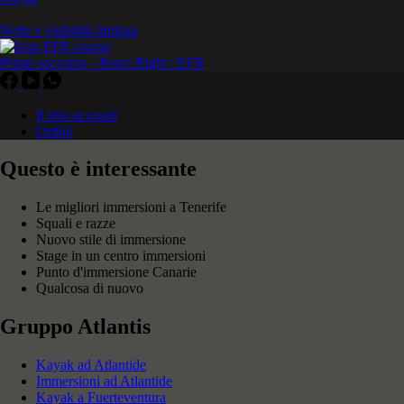
Notte e visibilità limitata
Primo soccorso - React Right / EFR
Il mio account
Ordini
Questo è interessante
Le migliori immersioni a Tenerife
Squali e razze
Nuovo stile di immersione
Stage in un centro immersioni
Punto d'immersione Canarie
Qualcosa di nuovo
Gruppo Atlantis
Kayak ad Atlantide
Immersioni ad Atlantide
Kayak a Fuerteventura