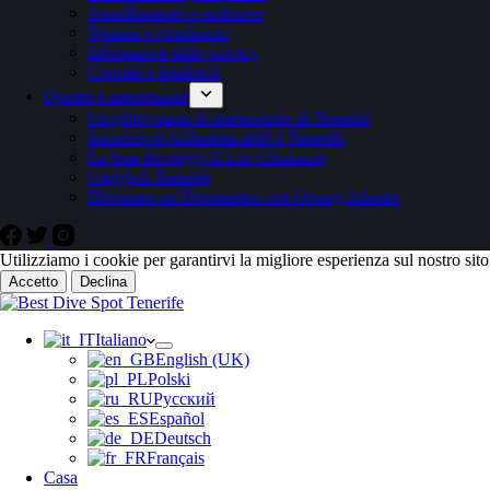
Annullamento e rimborso
Termini e condizioni
Informativa sulla privacy
Contatti e feedback
Questo è interessante
I migliori punti di immersione di Tenerife
Immersioni indimenticabili a Tenerife
La baia dei raggi di Los Cristianos
I raggi di Tenerife
Diventare un Divemaster con Diving Atlantis
Utilizziamo i cookie per garantirvi la migliore esperienza sul nostro sit
Accetto
Declina
Italiano
English (UK)
Polski
Русский
Español
Deutsch
Français
Casa