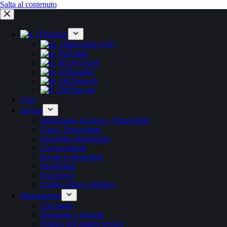
Salta al contenuto
Italiano
English (UK)
Polski
Русский
Español
Deutsch
Français
Casa
Servizi
Immersione di prova - Principianti
Corsi - Principianti
Pacchetto immersione
Corsi avanzati
Kayak e snorkeling
Snorkeling
Escursioni
Listino prezzi completo
Informazioni
Chi siamo
Domande e risposte
Politica del miglior prezzo