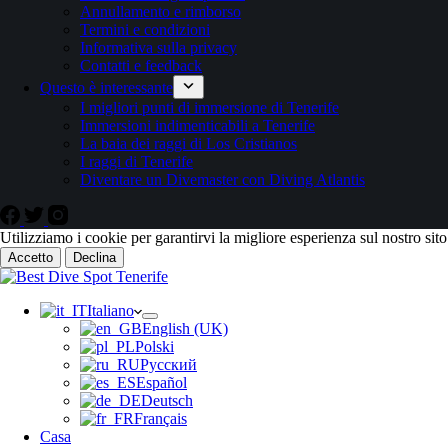
Annullamento e rimborso
Termini e condizioni
Informativa sulla privacy
Contatti e feedback
Questo è interessante
I migliori punti di immersione di Tenerife
Immersioni indimenticabili a Tenerife
La baia dei raggi di Los Cristianos
I raggi di Tenerife
Diventare un Divemaster con Diving Atlantis
Utilizziamo i cookie per garantirvi la migliore esperienza sul nostro sit
Accetto
Declina
Italiano
English (UK)
Polski
Русский
Español
Deutsch
Français
Casa