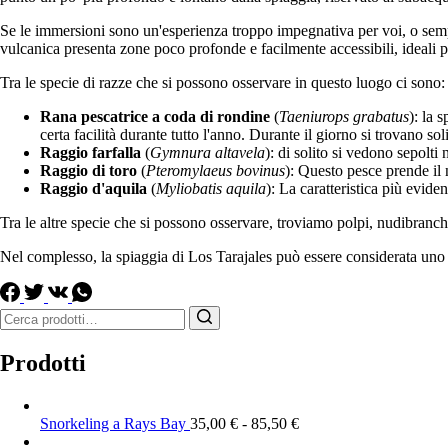
Se le immersioni sono un'esperienza troppo impegnativa per voi, o sempli
vulcanica presenta zone poco profonde e facilmente accessibili, ideali p
Tra le specie di razze che si possono osservare in questo luogo ci sono:
Rana pescatrice a coda di rondine
(
Taeniurops grabatus
): la 
certa facilità durante tutto l'anno. Durante il giorno si trovano sol
Raggio farfalla
(
Gymnura altavela
): di solito si vedono sepolti
Raggio di toro
(
Pteromylaeus bovinus
): Questo pesce prende il n
Raggio d'aquila
(
Myliobatis aquila
): La caratteristica più eviden
Tra le altre specie che si possono osservare, troviamo polpi, nudibranchi,
Nel complesso, la spiaggia di Los Tarajales può essere considerata uno d
Ricerca
per:
Prodotti
Snorkeling a Rays Bay
35,00
€
-
85,50
€