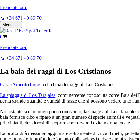
Prenotate ora!
📞 +34 671 40 89 70
Menu
0
Prenotate ora!
📞 +34 671 40 89 70
La baia dei raggi di Los Cristianos
Casa
Articoli
Luoghi
La baia dei raggi di Los Cristianos
La spiaggia di Los Tarajales
, comunemente conosciuta come Baia dei Ragg
per la grande quantità e varietà di razze che si possono vedere tutto l'an
Nonostante sia un luogo poco conosciuto, la spiaggia di Los Tarajales os
baia fornisce cibo e riparo a un gran numero di specie animali e vegetali
principianti, desiderosi di scoprire e osservare la vita marina locale.
La profondità massima raggiunta è solitamente di circa 8 metri, perfetta
punto un po' più profondo e lontano dalla spiaggia, riservato ai subacqu