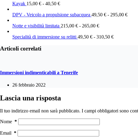
Kayak
15,00
€
-
40,50
€
DPV - Veicolo a propulsione subacquea
49,50
€
-
295,00
€
Notte e visibilità limitata
215,00
€
-
265,00
€
Specialità di immersione su relitti
49,50
€
-
310,50
€
Articoli correlati
Immersioni indimenticabili a Tenerife
26 febbraio 2022
Lascia una risposta
Il tuo indirizzo email non sarà pubblicato.
I campi obbligatori sono con
Nome
*
Email
*