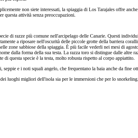
cemente non siete interessati, la spiaggia di Los Tarajales offre anche l
er questa attività senza preoccupazioni.
specie di razze più comune nell'arcipelago delle Canarie. Questi individui
itamente a riposare nell'oscurità delle piccole grotte della barriera corall
 nelle zone sabbiose della spiaggia. È più facile vederli nei mesi di agos
ome dalla forma della sua testa. La razza toro si distingue dalle altre raz
te di questa specie è la testa, molto robusta rispetto al corpo appiattito.
 seppie e i noti squali angelo, che frequentano la baia anche da fine otto
ei luoghi migliori dell'isola sia per le immersioni che per lo snorkeling