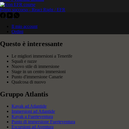
Primo soccorso - React Right / EFR
Il mio account
Ordini
Questo è interessante
Le migliori immersioni a Tenerife
Squali e razze
Nuovo stile di immersione
Stage in un centro immersioni
Punto d'immersione Canarie
Qualcosa di nuovo
Gruppo Atlantis
Kayak ad Atlantide
Immersioni ad Atlantide
Kayak a Fuerteventura
Punto di immersione Fuerteventura
Escursioni ad Aventura