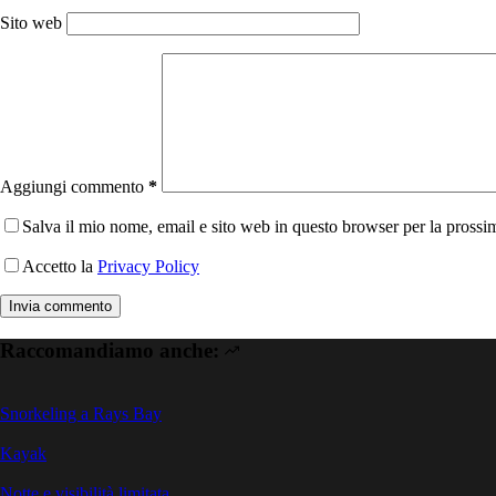
Sito web
Aggiungi commento
*
Salva il mio nome, email e sito web in questo browser per la pross
Accetto la
Privacy Policy
Invia commento
Raccomandiamo anche:
Snorkeling a Rays Bay
Kayak
Notte e visibilità limitata