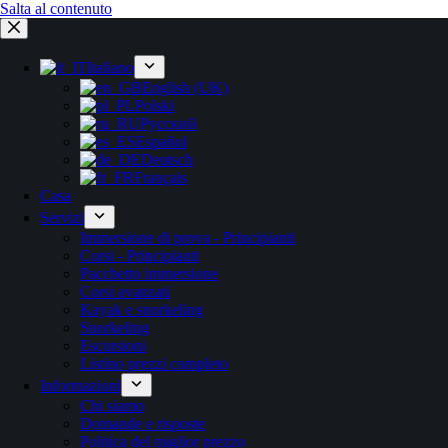
Salta al contenuto
Italiano
English (UK)
Polski
Русский
Español
Deutsch
Français
Casa
Servizi
Immersione di prova - Principianti
Corsi - Principianti
Pacchetto immersione
Corsi avanzati
Kayak e snorkeling
Snorkeling
Escursioni
Listino prezzi completo
Informazioni
Chi siamo
Domande e risposte
Politica del miglior prezzo