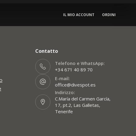
IL MIO ACCOUNT
ORDINI
Contatto
Telefono e WhatsApp:
+34 671 40 89 70
E-mail:
zo
office@divespot.es
e
Indirizzo:
C.María del Carmen García,
17, pt.2, Las Galletas,
Tenerife