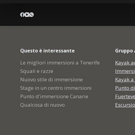
Questo è interessante
Gruppo 
Le migliori immersioni a Tenerife
Kayak a
Squali e razze
Immersi
Nuovo stile di immersione
Kayak a
Stage in un centro immersioni
Punto d
Punto d'immersione Canarie
Fuertev
Qualcosa di nuovo
Escursi