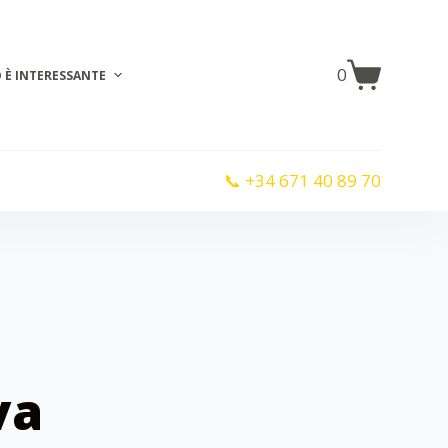
0
 È INTERESSANTE
📞 +34 671 40 89 70
va