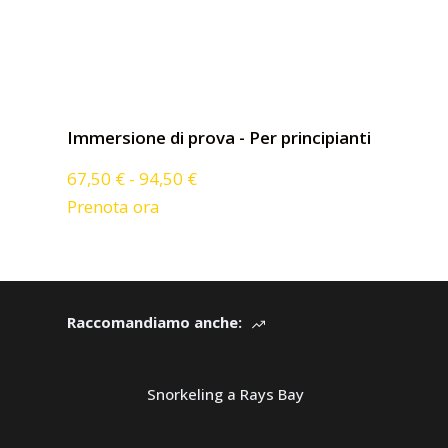
Immersione di prova - Per principianti
67,50
€
-
94,50
€
Prenota ora
Raccomandiamo anche:
Snorkeling a Rays Bay