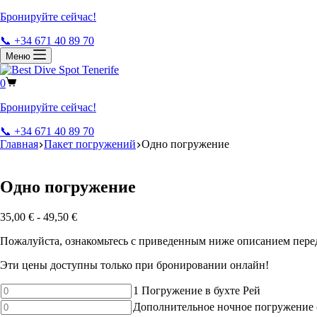
Бронируйте сейчас!
📞 +34 671 40 89 70
Меню
0
Бронируйте сейчас!
📞 +34 671 40 89 70
Главная
Пакет погружений
Одно погружение
Одно погружение
35,00
€
-
49,50
€
Пожалуйста, ознакомьтесь с приведенным ниже описанием пере
Эти цены доступны только при бронировании онлайн!
Количество
1 Погружение в бухте Рей
товара
Количество
Дополнительное ночное погружение (
1