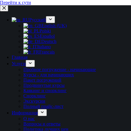
Перейти к сути
Русский
English (UK)
Polski
Español
Deutsch
Italiano
Français
Главная
Услуги
Пробное погружение - начинающие
Курсы - для начинающих
Пакет погружений
Продвинутые курсы
Каякинг и снорклинг
Снорклинг
Экскурсии
Полный прайс-лист
Информация
О нас
Вопросы и ответы
Политика лучших цен