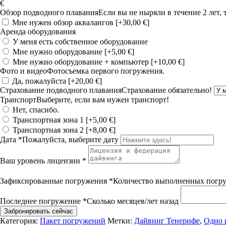
товара
€
Dive
Additional
Обзор подводного плавания
Если вы не ныряли в течение 2 лет,
In
night
Мне нужен обзор аквалангов
[+30,00 €]
Ray
dive
Аренда оборудования
Bay
(per
У меня есть собственное оборудование
person)
Мне нужно оборудование
[+5,00 €]
Мне нужно оборудование + компьютер
[+10,00 €]
Фото и видео
Фотосъемка первого погружения.
Да, пожалуйста
[+20,00 €]
Страхование подводного плавания
Страхование обязательно!
Транспорт
Выберите, если вам нужен транспорт!
Нет, спасибо.
Транспортная зона 1
[+5,00 €]
Транспортная зона 2
[+8,00 €]
Дата
*
Пожалуйста, выберите дату
Ваш уровень лицензии
*
Зафиксированные погружения
*
Количество выполненных погр
Последнее погружение
*
Сколько месяцев/лет назад
Забронировать сейчас
Категория:
Пакет погружений
Метки:
Дайвинг Тенерифе
,
Одно 