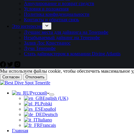
Аннулирование и возврат средств
Условия и положения
Политика конфиденциальности
Контакты и обратная связь
Это интересно
Лучшие места для дайвинга на Тенерифе
Незабываемый дайвинг на Тенерифе
Залив Лос Кристианос
Лучи Тенерифе
Стать дайвмастером в компании Diving Atlantis
Мы используем файлы cookie, чтобы обеспечить максимальное у
Согласен
Отклонить
Русский
English (UK)
Polski
Español
Deutsch
Italiano
Français
Главная