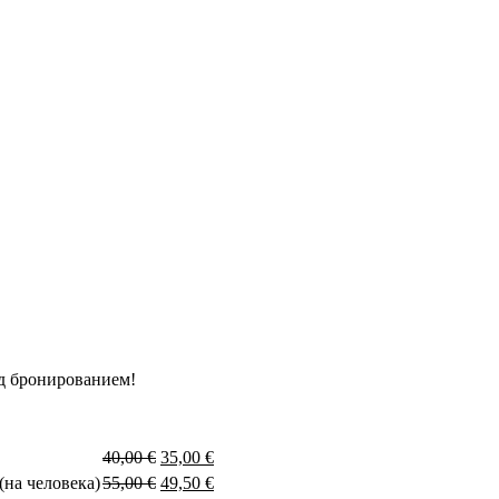
д бронированием!
40,00
€
35,00
€
на человека)
55,00
€
49,50
€