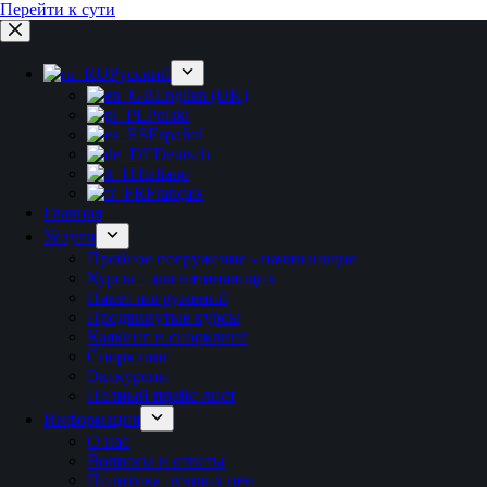
Перейти к сути
Русский
English (UK)
Polski
Español
Deutsch
Italiano
Français
Главная
Услуги
Пробное погружение - начинающие
Курсы - для начинающих
Пакет погружений
Продвинутые курсы
Каякинг и снорклинг
Снорклинг
Экскурсии
Полный прайс-лист
Информация
О нас
Вопросы и ответы
Политика лучших цен