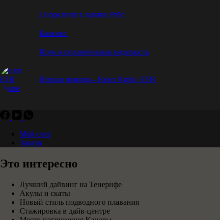
Снорклинг в заливе Рейс
Каякинг
Ночь и ограниченная видимость
Первая помощь - React Right / EFR
Мой счет
Заказы
Это интересно
Лучший дайвинг на Тенерифе
Акулы и скаты
Новый стиль подводного плавания
Стажировка в дайв-центре
Место погружения Канары