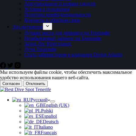
Аннулирование и возврат средств
Условия и положения
Политика конфиденциальности
Контакты и обратная связь
Это интересно
Лучшие места для дайвинга на Тенерифе
Незабываемый дайвинг на Тенерифе
Залив Лос Кристианос
Лучи Тенерифе
Стать дайвмастером в компании Diving Atlantis
Мы используем файлы cookie, чтобы обеспечить максимальное
удобство использования нашего веб-сайта.
Согласен
Отклонить
Русский
English (UK)
Polski
Español
Deutsch
Italiano
Français