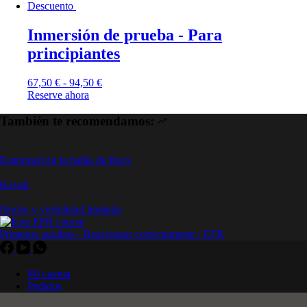
Descuento
Inmersión de prueba - Para
principiantes
67,50
€
-
94,50
€
Reserve ahora
También te recomendamos:
Esnórquel en la bahía de Rays
Kayak
Noche y visibilidad limitada
Primeros auxilios - Reaccionar correctamente / EFR
Mi cuenta
Pedidos