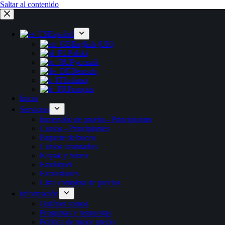
Saltar al contenido
Español
English (UK)
Polski
Русский
Deutsch
Italiano
Français
Inicio
Servicios
Inmersión de prueba - Principiantes
Cursos - Principiantes
Paquete de buceo
Cursos avanzados
Kayak y buceo
Esnórquel
Excursiones
Lista completa de precios
Información
Quiénes somos
Preguntas y respuestas
Política de mejor precio