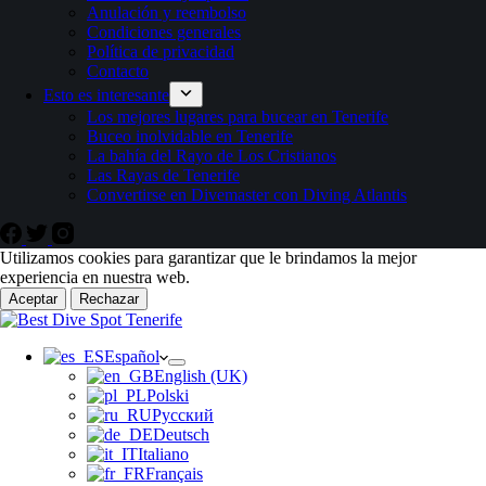
Anulación y reembolso
Condiciones generales
Política de privacidad
Contacto
Esto es interesante
Los mejores lugares para bucear en Tenerife
Buceo inolvidable en Tenerife
La bahía del Rayo de Los Cristianos
Las Rayas de Tenerife
Convertirse en Divemaster con Diving Atlantis
Utilizamos cookies para garantizar que le brindamos la mejor
experiencia en nuestra web.
Aceptar
Rechazar
Español
English (UK)
Polski
Русский
Deutsch
Italiano
Français