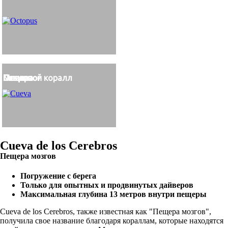
Пещера
Мозговой коралл
Пещера
Пещера
Пещера
Осьминог
Cueva
Cueva de los Cerebros
Пещера мозгов
Погружение с берега
Только для опытных и продвинутых дайверов
Максимальная глубина 13 метров внутри пещеры
Cueva de los Cerebros, также известная как "Пещера мозгов",
получила свое название благодаря кораллам, которые находятся