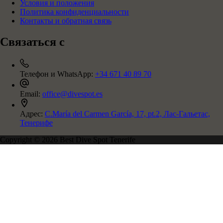
Условия и положения
Политика конфиденциальности
Контакты и обратная связь
Связаться с
Телефон и WhatsApp:
+34 671 40 89 70
Email:
office@divespot.es
Адрес:
C.María del Carmen García, 17, pt.2, Лас-Гальетас,
Тенерифе
Copyright © 2026 Best Dive Spot Tenerife