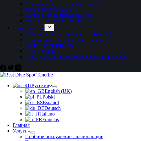
Аннулирование и возврат средств
Условия и положения
Политика конфиденциальности
Контакты и обратная связь
Это интересно
Лучшие места для дайвинга на Тенерифе
Незабываемый дайвинг на Тенерифе
Залив Лос Кристианос
Лучи Тенерифе
Стать дайвмастером в компании Diving Atlantis
Русский
English (UK)
Polski
Español
Deutsch
Italiano
Français
Главная
Услуги
Пробное погружение - начинающие