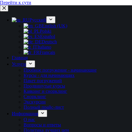
Перейти к сути
Русский
English (UK)
Polski
Español
Deutsch
Italiano
Français
Главная
Услуги
Пробное погружение - начинающие
Курсы - для начинающих
Пакет погружений
Продвинутые курсы
Каякинг и снорклинг
Снорклинг
Экскурсии
Полный прайс-лист
Информация
О нас
Вопросы и ответы
Политика лучших цен