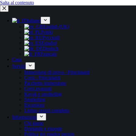
Salta al contenuto
Italiano
English (UK)
Polski
Русский
Español
Deutsch
Français
Casa
Servizi
Immersione di prova - Principianti
Corsi - Principianti
Pacchetto immersione
Corsi avanzati
Kayak e snorkeling
Snorkeling
Escursioni
Listino prezzi completo
Informazioni
Chi siamo
Domande e risposte
Politica del miglior prezzo