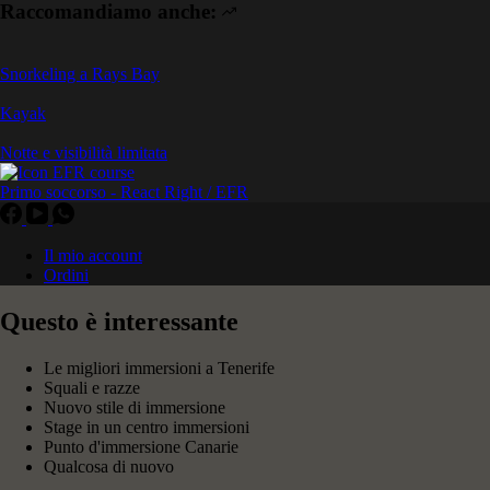
Raccomandiamo anche:
Snorkeling a Rays Bay
Kayak
Notte e visibilità limitata
Primo soccorso - React Right / EFR
Il mio account
Ordini
Questo è interessante
Le migliori immersioni a Tenerife
Squali e razze
Nuovo stile di immersione
Stage in un centro immersioni
Punto d'immersione Canarie
Qualcosa di nuovo