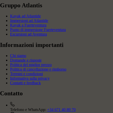
Gruppo Atlantis
Kayak ad Atlantide
Immersioni ad Atlantide
Kayak a Fuerteventura
Punto di immersione Fuerteventura
Escursioni ad Aventura
Informazioni importanti
Chi siamo
Domande e risposte
Politica del miglior prezzo
Politica di cancellazione e rimborso
Termini e condizioni
Informativa sulla privacy
Contatti e feedback
Contatto
Telefono e WhatsApp:
+34 671 40 89 70