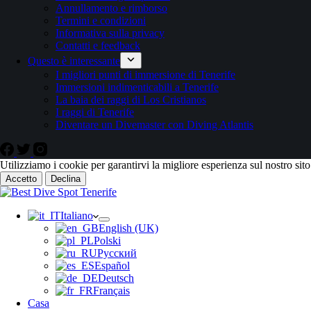
Annullamento e rimborso
Termini e condizioni
Informativa sulla privacy
Contatti e feedback
Questo è interessante
I migliori punti di immersione di Tenerife
Immersioni indimenticabili a Tenerife
La baia dei raggi di Los Cristianos
I raggi di Tenerife
Diventare un Divemaster con Diving Atlantis
Utilizziamo i cookie per garantirvi la migliore esperienza sul nostro sit
Accetto
Declina
Italiano
English (UK)
Polski
Русский
Español
Deutsch
Français
Casa