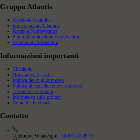
Gruppo Atlantis
Kayak ad Atlantide
Immersioni ad Atlantide
Kayak a Fuerteventura
Punto di immersione Fuerteventura
Escursioni ad Aventura
Informazioni importanti
Chi siamo
Domande e risposte
Politica del miglior prezzo
Politica di cancellazione e rimborso
Termini e condizioni
Informativa sulla privacy
Contatti e feedback
Contatto
Telefono e WhatsApp:
+34 671 40 89 70