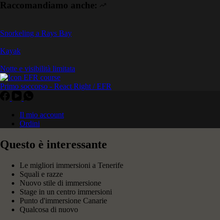
Raccomandiamo anche:
Snorkeling a Rays Bay
Kayak
Notte e visibilità limitata
Primo soccorso - React Right / EFR
Il mio account
Ordini
Questo è interessante
Le migliori immersioni a Tenerife
Squali e razze
Nuovo stile di immersione
Stage in un centro immersioni
Punto d'immersione Canarie
Qualcosa di nuovo