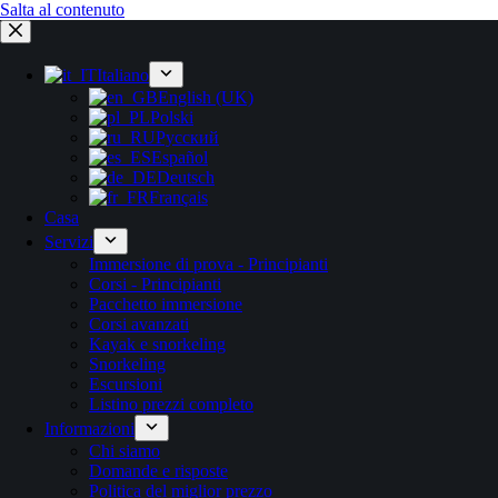
Salta al contenuto
Italiano
English (UK)
Polski
Русский
Español
Deutsch
Français
Casa
Servizi
Immersione di prova - Principianti
Corsi - Principianti
Pacchetto immersione
Corsi avanzati
Kayak e snorkeling
Snorkeling
Escursioni
Listino prezzi completo
Informazioni
Chi siamo
Domande e risposte
Politica del miglior prezzo