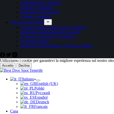
Annullamento e rimborso
Termini e condizioni
Informativa sulla privacy
Contatti e feedback
Questo è interessante
I migliori punti di immersione di Tenerife
Immersioni indimenticabili a Tenerife
La baia dei raggi di Los Cristianos
I raggi di Tenerife
Diventare un Divemaster con Diving Atlantis
Utilizziamo i cookie per garantirvi la migliore esperienza sul nostro sit
Accetto
Declina
Italiano
English (UK)
Polski
Русский
Español
Deutsch
Français
Casa