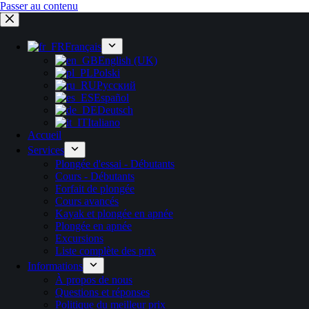
Passer au contenu
Français
English (UK)
Polski
Русский
Español
Deutsch
Italiano
Accueil
Services
Plongée d'essai - Débutants
Cours - Débutants
Forfait de plongée
Cours avancés
Kayak et plongée en apnée
Plongée en apnée
Excursions
Liste complète des prix
Informations
À propos de nous
Questions et réponses
Politique du meilleur prix