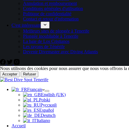
Annulation et remboursement
Conditions générales d'utilisation
Politique de confidentialité
Contact et retour d'information
C'est intéressant
Meilleurs sites de plongée à Tenerife
Plongée inoubliable à Tenerife
La baie de Los Cristianos
Les rayons de Ténérife
Devenir Divemaster avec Diving Atlantis
Nous utilisons des cookies pour nous assurer que nous vous offrons la m
Accepter
Refuser
Français
English (UK)
Polski
Русский
Español
Deutsch
Italiano
Accueil