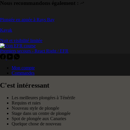
Nous recommandons également :
Plongée en apnée à Rays Bay
Kayak
Nuit et visibilité limitée
Premiers secours - React Right / EFR
Mon compte
Commandes
C'est intéressant
Les meilleures plongées à Ténérife
Requins et raies
Nouveau style de plongée
Stage dans un centre de plongée
Spot de plongée aux Canaries
Quelque chose de nouveau