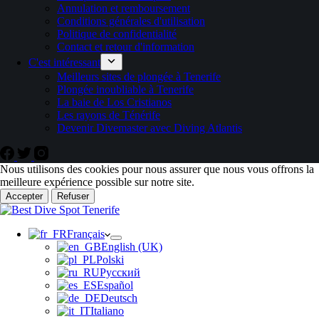
Annulation et remboursement
Conditions générales d'utilisation
Politique de confidentialité
Contact et retour d'information
C'est intéressant
Meilleurs sites de plongée à Tenerife
Plongée inoubliable à Tenerife
La baie de Los Cristianos
Les rayons de Ténérife
Devenir Divemaster avec Diving Atlantis
Nous utilisons des cookies pour nous assurer que nous vous offrons la
meilleure expérience possible sur notre site.
Accepter
Refuser
Français
English (UK)
Polski
Русский
Español
Deutsch
Italiano