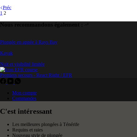
Préc
1
2
Nous recommandons également :
Plongée en apnée à Rays Bay
Kayak
Nuit et visibilité limitée
Premiers secours - React Right / EFR
Mon compte
Commandes
C'est intéressant
Les meilleures plongées à Ténérife
Requins et raies
Nouveau style de plongée