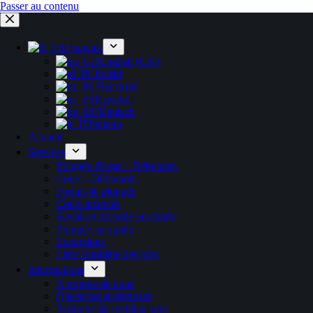
Passer au contenu
Français
English (UK)
Polski
Русский
Español
Deutsch
Italiano
Accueil
Services
Plongée d'essai - Débutants
Cours - Débutants
Forfait de plongée
Cours avancés
Kayak et plongée en apnée
Plongée en apnée
Excursions
Liste complète des prix
Informations
À propos de nous
Questions et réponses
Politique du meilleur prix