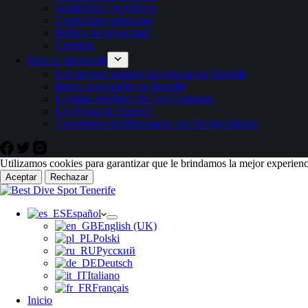
Anulación y reembolso
Condiciones generales
Política de privacidad
Contacto
Esto es interesante
Los mejores lugares para bucear en Tenerife
Buceo inolvidable en Tenerife
La bahía del Rayo de Los Cristianos
Las Rayas de Tenerife
Convertirse en Divemaster con Diving Atlantis
Utilizamos cookies para garantizar que le brindamos la mejor experienc
Aceptar
Rechazar
Español
English (UK)
Polski
Русский
Deutsch
Italiano
Français
Inicio