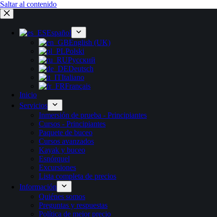
Saltar al contenido
Español
English (UK)
Polski
Русский
Deutsch
Italiano
Français
Inicio
Servicios
Inmersión de prueba - Principiantes
Cursos - Principiantes
Paquete de buceo
Cursos avanzados
Kayak y buceo
Esnórquel
Excursiones
Lista completa de precios
Información
Quiénes somos
Preguntas y respuestas
Política de mejor precio