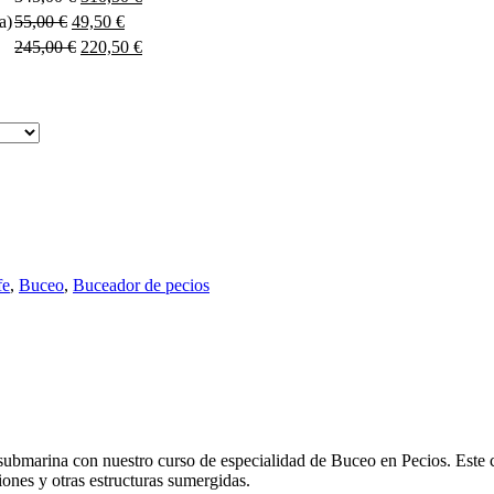
a)
55,00
€
49,50
€
245,00
€
220,50
€
fe
,
Buceo
,
Buceador de pecios
 submarina con nuestro curso de especialidad de Buceo en Pecios. Este c
ones y otras estructuras sumergidas.