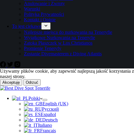
Anulowanie i Zwroty
Warunki
Polityka Prywatności
Kontakt i Opinie
To jest ciekawe
Najlepsze miejsca do nurkowania na Teneryfie
Wyjątkowe Nurkowania na Teneryfie
Zatoka Płaszczek w Los Christianos
Promienie Teneryfy
Zostanie Divemasterem z Diving Atlantis
Używamy plików cookie, aby zapewnić najlepszą jakość korzystania z
naszej strony.
Akceptuję
Odrzuć
Polski
English (UK)
Русский
Español
Deutsch
Italiano
Français