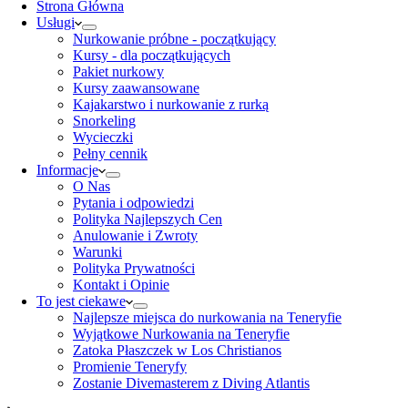
Strona Główna
Usługi
Nurkowanie próbne - początkujący
Kursy - dla początkujących
Pakiet nurkowy
Kursy zaawansowane
Kajakarstwo i nurkowanie z rurką
Snorkeling
Wycieczki
Pełny cennik
Informacje
O Nas
Pytania i odpowiedzi
Polityka Najlepszych Cen
Anulowanie i Zwroty
Warunki
Polityka Prywatności
Kontakt i Opinie
To jest ciekawe
Najlepsze miejsca do nurkowania na Teneryfie
Wyjątkowe Nurkowania na Teneryfie
Zatoka Płaszczek w Los Christianos
Promienie Teneryfy
Zostanie Divemasterem z Diving Atlantis