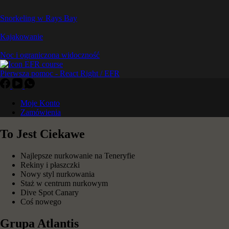
Snorkeling w Rays Bay
Kajakowanie
Noc i ograniczona widoczność
Pierwsza pomoc - React Right / EFR
Moje Konto
Zamówienia
To Jest Ciekawe
Najlepsze nurkowanie na Teneryfie
Rekiny i płaszczki
Nowy styl nurkowania
Staż w centrum nurkowym
Dive Spot Canary
Coś nowego
Grupa Atlantis