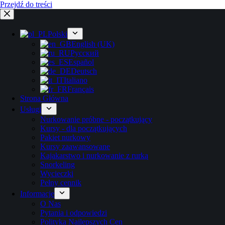
Przejdź do treści
Polski
English (UK)
Русский
Español
Deutsch
Italiano
Français
Strona Główna
Usługi
Nurkowanie próbne - początkujący
Kursy - dla początkujących
Pakiet nurkowy
Kursy zaawansowane
Kajakarstwo i nurkowanie z rurką
Snorkeling
Wycieczki
Pełny cennik
Informacje
O Nas
Pytania i odpowiedzi
Polityka Najlepszych Cen