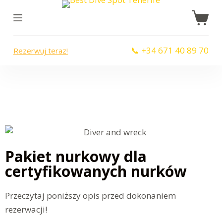
P
r
z
📞 +34 671 40 89 70
Rezerwuj teraz!
e
j
d
ź
d
o
t
r
Pakiet nurkowy dla
e
certyfikowanych nurków
ś
c
Przeczytaj poniższy opis przed dokonaniem
i
rezerwacji!