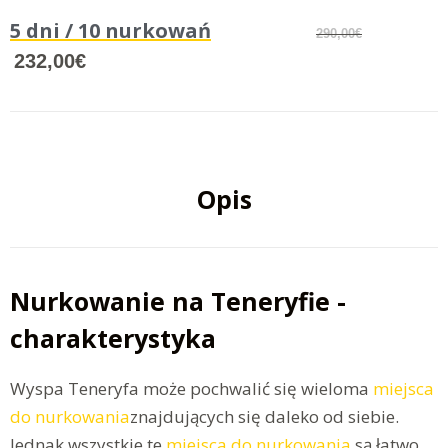
5 dni / 10 nurkowań
290,00€
232,00€
Opis
Nurkowanie na Teneryfie -
charakterystyka
Wyspa Teneryfa może pochwalić się wieloma
miejsca
do nurkowania
znajdujących się daleko od siebie.
Jednak wszystkie te
miejsca do nurkowania
są łatwo