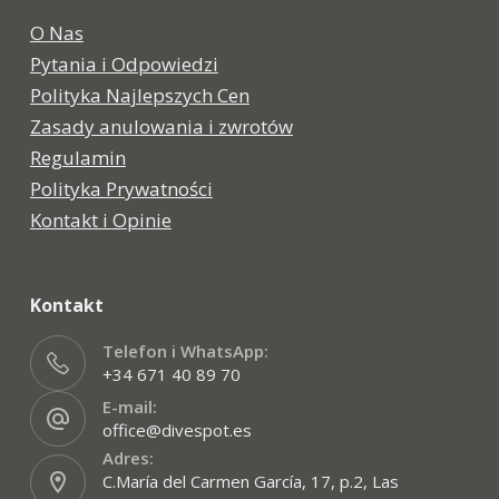
O Nas
Pytania i Odpowiedzi
Polityka Najlepszych Cen
Zasady anulowania i zwrotów
Regulamin
Polityka Prywatności
Kontakt i Opinie
Kontakt
Telefon i WhatsApp:
+34 671 40 89 70
E-mail:
office@divespot.es
Adres:
C.María del Carmen García, 17, p.2, Las