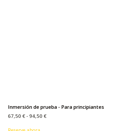
o
Inmersión de prueba - Para principiantes
67,50
€
-
94,50
€
Reserve ahora