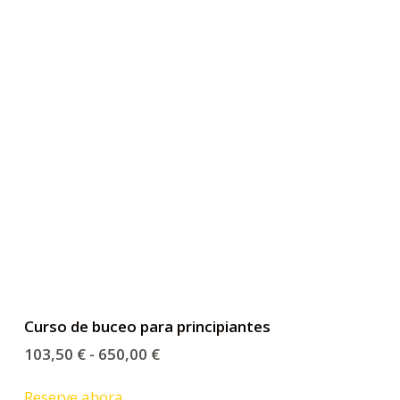
o
Curso de buceo para principiantes
103,50
€
-
650,00
€
Reserve ahora