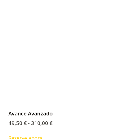
o
Avance Avanzado
49,50
€
-
310,00
€
Reserve ahora