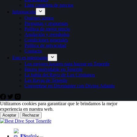
Lista completa de precios
Información
Quiénes somos
Preguntas y respuestas
Política de mejor precio
Anulación y reembolso
Condiciones generales
Política de privacidad
Contacto
Esto es interesante
Los mejores lugares para bucear en Tenerife
Buceo inolvidable en Tenerife
La bahía del Rayo de Los Cristianos
Las Rayas de Tenerife
Convertirse en Divemaster con Diving Atlantis
Utilizamos cookies para garantizar que le brindamos la mejor
experiencia en nuestra web.
Aceptar
Rechazar
Español