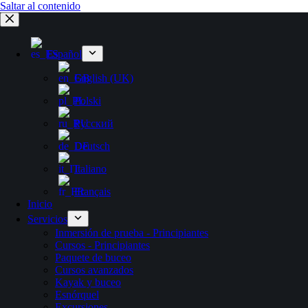
Saltar al contenido
Español
English (UK)
Polski
Русский
Deutsch
Italiano
Français
Inicio
Servicios
Inmersión de prueba - Principiantes
Cursos - Principiantes
Paquete de buceo
Cursos avanzados
Kayak y buceo
Esnórquel
Excursiones