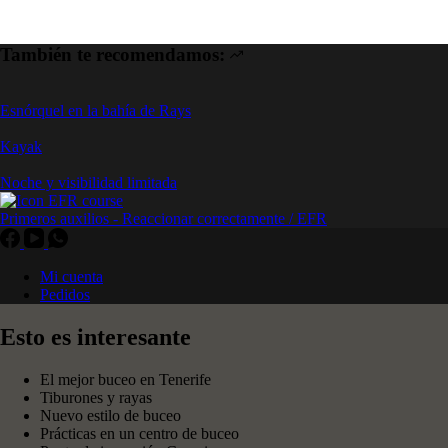
También te recomendamos:
Esnórquel en la bahía de Rays
Kayak
Noche y visibilidad limitada
Primeros auxilios - Reaccionar correctamente / EFR
Mi cuenta
Pedidos
Esto es interesante
El mejor buceo en Tenerife
Tiburones y rayas
Nuevo estilo de buceo
Prácticas en un centro de buceo