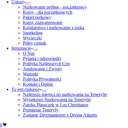
Usługi
Nurkowanie próbne - początkujący
Kursy - dla początkujących
Pakiet nurkowy
Kursy zaawansowane
Kajakarstwo i nurkowanie z rurką
Snorkeling
Wycieczki
Pełny cennik
Informacje
O Nas
Pytania i odpowiedzi
Polityka Najlepszych Cen
Anulowanie i Zwroty
Warunki
Polityka Prywatności
Kontakt i Opinie
To jest ciekawe
Najlepsze miejsca do nurkowania na Teneryfie
Wyjątkowe Nurkowania na Teneryfie
Zatoka Płaszczek w Los Christianos
Promienie Teneryfy
Zostanie Divemasterem z Diving Atlantis
0