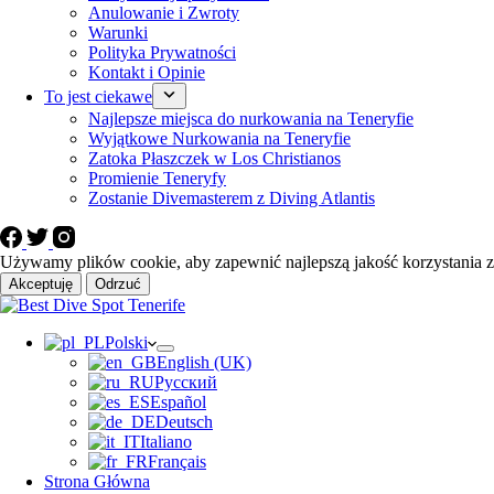
Anulowanie i Zwroty
Warunki
Polityka Prywatności
Kontakt i Opinie
To jest ciekawe
Najlepsze miejsca do nurkowania na Teneryfie
Wyjątkowe Nurkowania na Teneryfie
Zatoka Płaszczek w Los Christianos
Promienie Teneryfy
Zostanie Divemasterem z Diving Atlantis
Używamy plików cookie, aby zapewnić najlepszą jakość korzystania z 
Akceptuję
Odrzuć
Polski
English (UK)
Русский
Español
Deutsch
Italiano
Français
Strona Główna