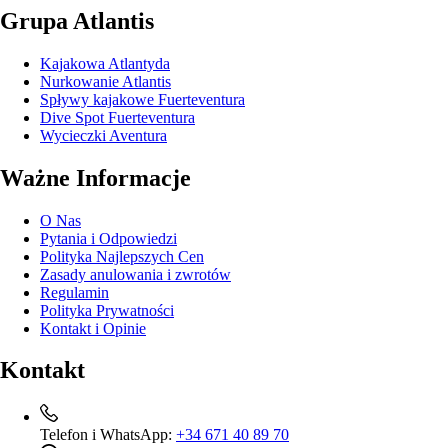
Grupa Atlantis
Kajakowa Atlantyda
Nurkowanie Atlantis
Spływy kajakowe Fuerteventura
Dive Spot Fuerteventura
Wycieczki Aventura
Ważne Informacje
O Nas
Pytania i Odpowiedzi
Polityka Najlepszych Cen
Zasady anulowania i zwrotów
Regulamin
Polityka Prywatności
Kontakt i Opinie
Kontakt
Telefon i WhatsApp:
+34 671 40 89 70