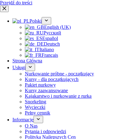
Przejdź do treści
Polski
English (UK)
Русский
Español
Deutsch
Italiano
Français
Strona Główna
Usługi
Nurkowanie próbne - początkujący
Kursy - dla początkujących
Pakiet nurkowy
Kursy zaawansowane
Kajakarstwo i nurkowanie z rurką
Snorkeling
Wycieczki
Pełny cennik
Informacje
O Nas
Pytania i odpowiedzi
Polityka Najlepszych Cen